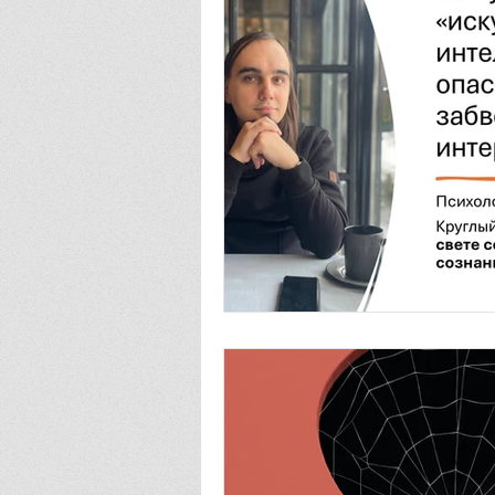
Алмазный подход
Субли
Типы и типологии
Поэзи
Организационное развитие