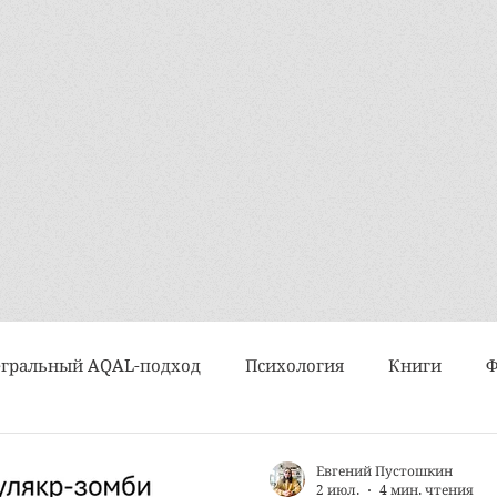
гральный AQAL-подход
Психология
Книги
Интервью
Искусство
Практики и техники
Евгений Пустошкин
2 июл.
4 мин. чтения