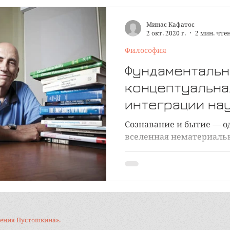
Минас Кафатос
2 окт. 2020 г.
2 мин. чте
Философия
Фундаментальн
концептуальна
интеграции на
и метафизики
Сознавание и бытие — од
вселенная нематериальн
всех своих гранях
вгения Пустошкина».