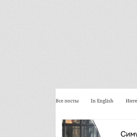
Все посты
In English
Инте
Космоскетчи
События