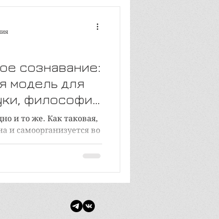
ния
ое сознавание:
я модель для
уки, философии
но и то же. Как таковая,
а и самоорганизуется во