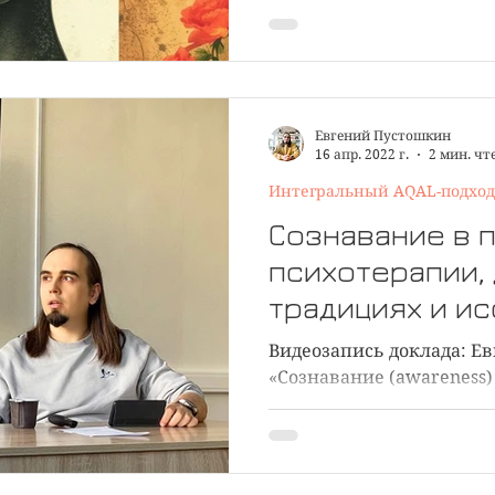
Евгений Пустошкин
16 апр. 2022 г.
2 мин. чт
Интегральный AQAL-подход
Сознавание в 
психотерапии,
традициях и и
сознания. Виде
Видеозапись доклада: Е
«Сознавание (awareness)
психотерапии, психодух
исследованиях...