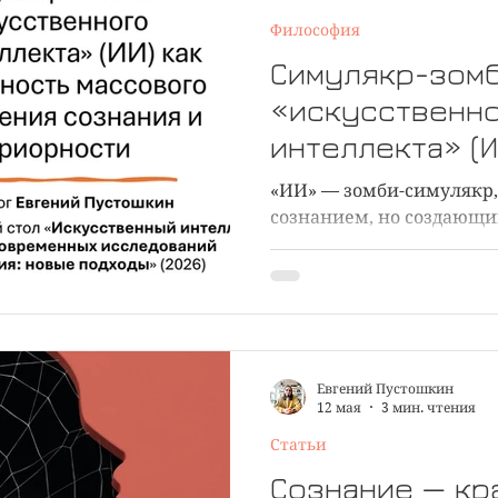
Философия
чности
Медитация и духовность
iAwake-психоак
Симулякр-зом
«искусственн
я
Статьи
Вертикальное развитие
Путешеств
интеллекта» (И
опасность мас
«ИИ» — зомби-симулякр
забвения созн
сознанием, но создающи
впечатление обладания
интериорности
доклада
Евгений Пустошкин
12 мая
3 мин. чтения
Статьи
Сознание — кр