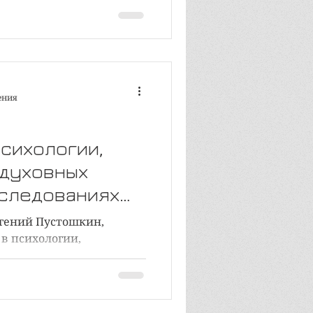
ения
психологии,
 духовных
сследованиях
о + слайды
вгений Пустошкин,
 в психологии,
овных традициях и