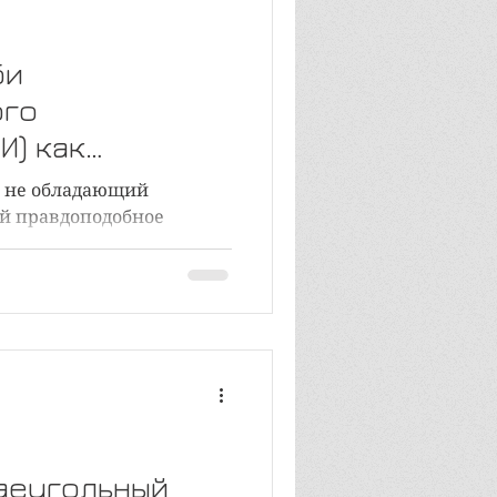
устика
би
ого
ия
Социум и политика
И) как
сового
, не обладающий
ания и
й правдоподобное
 таковым
. Видео
аеугольный