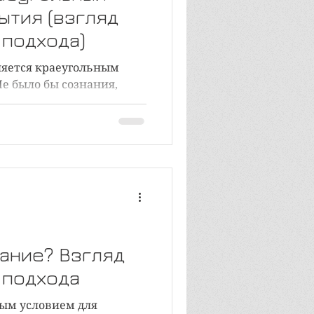
ытия (взгляд
 подхода)
ляется краеугольным
е было бы сознания,
ься какими-либо
загадки и таинства в той
знаем, сознаются нашим
 редукционистской
о материализма
ную гегемонию в этом
ившись от сознания и
льно через физикализм и
провалилась. Ситуация
нание? Взгляд
 подхода
ым условием для