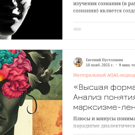
изучения сознания (в р
сознании) является созд
трансдисциплинарного и
каркаса, который долже
дисциплины, опирающиеся
го лица (а также системн
Евгений Пустошкин
18 нояб. 2025 г.
9 мин. ч
Интегральный AQAL-подход
«Высшая форма
Анализ поняти
марксизме-лен
призму интегр
Плюсы и минусы понима
метатеории Ке
парадигме диалектичес
сквозь призму интеграл