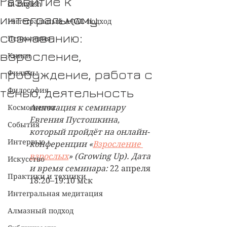
Развитие к
In English
интегральному
Интегральный AQAL-подход
сознаванию:
Психология
взросление,
Книги
пробуждение, работа с
Фильмы
тенью, деятельность
Философия
Космоскетчи
Аннотация к семинару 
Евгения Пустошкина, 
События
который пройдёт на онлайн-
Интервью
конференции «
Взросление 
взрослых
» (Growing Up). Дата 
Искусство
и время семинара: 
22 апреля 
Практики и техники
18:20–19:10 мск
Интегральная медитация
Алмазный подход