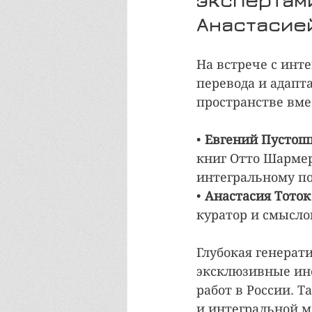
Анастасие
На встрече с инт
перевода и адапт
пространстве вме
• 
Евгений Пустош
книг Отто Шармер
интегральному под
• 
Анастасия Тоток
куратор и смысло
Глубокая генерати
эксклюзивные инс
работ в России. 
и интегральной м