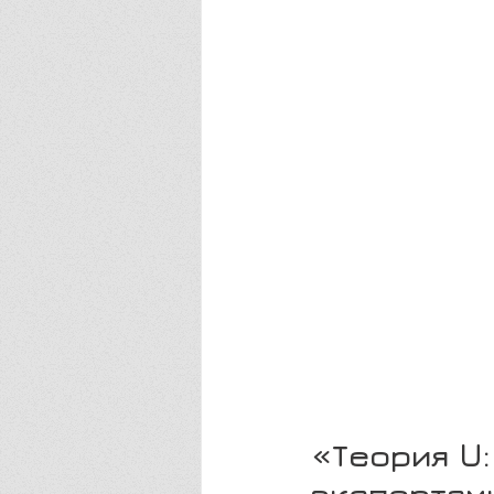
«Теория U:
экспертам