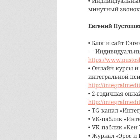
• Индивидуальные
минутный звонок-
Евгений Пустошк
• Блог и сайт Евг
— Индивидуальные
https://www.pustos
• Онлайн-курсы и
интегральной пси
http://integralmedi
• 2-годичная онл
http://integralmedi
• TG-канал «Интег
• VK-паблик «Инт
• VK-паблик «Кен
• Журнал «Эрос и 