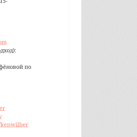
15-
com
ход): 
фёновой по 
er
y
m/kenwilber