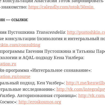
 консультации Анастасии Тоток забронировать 
знакомство: 
https://calendly.com/totok/30min 
ин — ссылки:
ения Пустошкина 
Transcendelia
: 
http://pustoshkin.
 консультации (психология и интегральный под
hkin.com/consulting
 программы Евгения Пустошкина и Татьяны Пар
хологии и AQAL-подходу Кена Уилбера: 
tation.ru
айн-программа «Интегральное сознавание»: 
tation.ru/course
ральный подход. Кен Уилбер»: 
http://t.me/kenwilb
егральные исследования»: 
http://vk.com/integralps
 Уилбер. Авторизованная страница»: 
http://vk.co
Космос»: 
http://eroskosmos.org