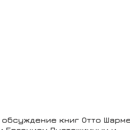
 обсуждение книг Отто Шарме
и Евгением Пустошкиным и 