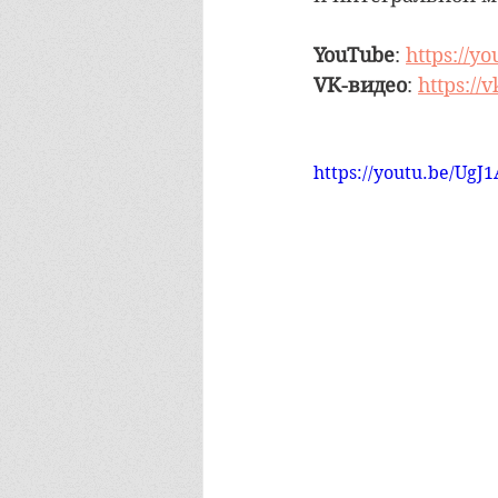
YouTube
: 
https://y
VK-видео
: 
https:/
https://youtu.be/Ug