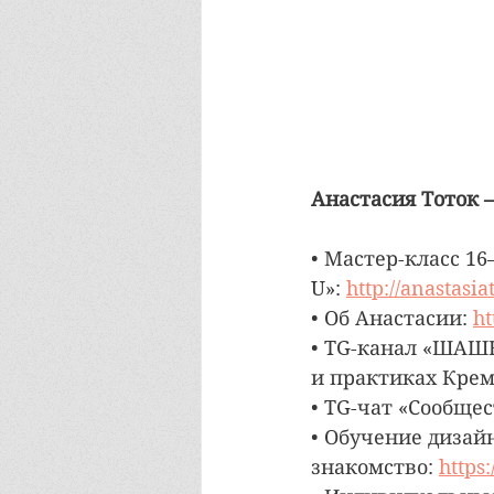
Анастасия Тоток 
• Мастер-класс 16
U»: 
http://anastasi
• Об Анастасии: 
ht
• TG-канал «ШАШК
и практиках Крем
• TG-чат «Сообщес
• Обучение дизай
знакомство: 
https