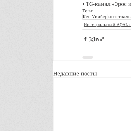
• TG-канал «Эрос и
Теги:
Кен Уилбер
интеграль
Интегральный AQAL-
Недавние посты