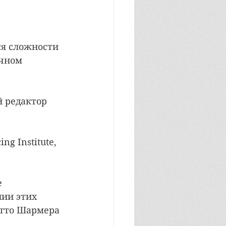
я сложности 
чном 
 редактор 
g Institute, 
 
ии этих 
Отто Шармера 