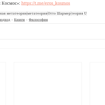
 Космос»: 
https://t.me/eros_kosmos
ная метатеория
метатеория
Отто Шармер
теория U
подход
Книги
Философия