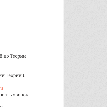
й по Теории 
ии Теории U 
ru
овать звонок-