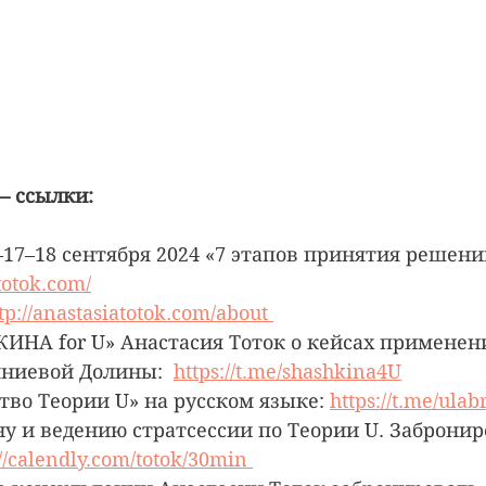
— ссылки: 
–17–18 сентября 2024 «7 этапов принятия решени
atotok.com/
tp://anastasiatotok.com/about 
ИНА for U» Анастасия Тоток о кейсах применен
ниевой Долины:  
https://t.me/shashkina4U
тво Теории U» на русском языке: 
https://t.me/ulab
ну и ведению стратсессии по Теории U. Забронир
://calendly.com/totok/30min 