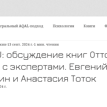
гральный AQAL-подход
Психология
Книги
шкин
13 сент. 2024 г.
1 мин. чтения
События
Интервью
Искусство
Практики
U: обсуждение книг Отт
 с экспертами. Евгени
Алмазный подход
Субличности
Медитация и ду
ин и Анастасия Тоток
ипы и типологии
Поэзия
Статьи
Вертикально
24 г.
политика
Организационное развитие