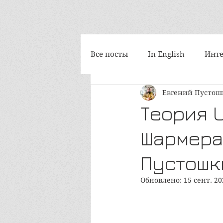
Все посты
In English
Инте
Евгений Пусто
Философия
Космоскетчи
Теория 
Шармера
Интегральная медитация
Пустошк
iAwake-психоакустика
Т
Обновлено:
15 сент. 20
Путешествия
Социум и 