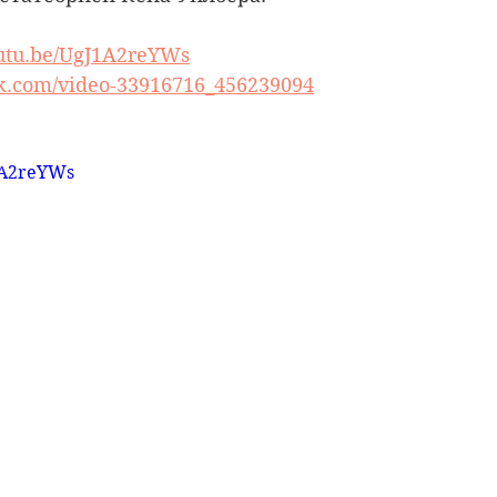
outu.be/UgJ1A2reYWs
/vk.com/video-33916716_456239094
J1A2reYWs