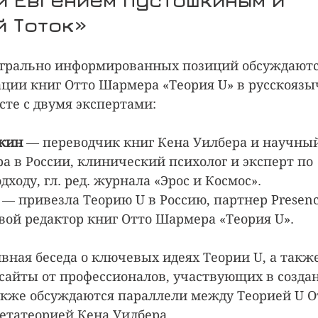
й Тоток»
егрально информированных позиций обсуждаютс
ации книг Отто Шармера «Теория U» в русскоязы
сте с двумя экспертами:
кин 
— переводчик книг Кена Уилбера и научный
а в России, клинический психолог и эксперт по 
ходу, гл. ред. журнала «Эрос и Космос».
 
— привезла Теорию U в Россию, партнер Presencin
вой редактор книг Отто Шармера «Теория U».
вная беседа о ключевых идеях Теории U, а также
айты от профессионалов, участвующих в создан
Также обсуждаются параллели между Теорией U 
етатеорией Кена Уилбера.