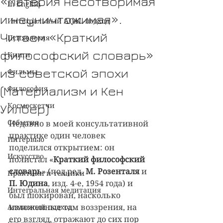
«Материя несотворимая
In English
и неуничтожимая».
Интегральный AQAL-подход
Читаем «Краткий
Психология
философский словарь»
Книги
из советской эпохи
Фильмы
(Материализм и Кен
Философия
Уилбер)
Космоскетчи
События
Недавно в моей консультативной 
практике один человек 
Интервью
поделился открытием: он 
Искусство
полистал «
Краткий философский 
словарь
» (под ред. 
М. Розенталя 
и 
Практики и техники
П. Юдина
, изд. 4-е, 1954 года) и 
Интегральная медитация
был шокирован, насколько 
Алмазный подход
изложенные там воззрения, на 
его взгляд, отражают до сих пор 