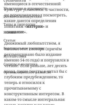
Субличности
имеющиеся в отечественной 
Медитация и духовность
культуре установки. В частности, 
он порекомендовал посмотреть, 
iAwake-психоакустика
какие даются определения 
Типы и типологии
понятиям «
материя
» и 
«
сознание
». 
Поэзия
Статьи
Движимый любопытством, я 
Вертикальное развитие
заказал этот словарь (причём 
рекомендовано было издание 
Путешествия
именно 54-го года) и погрузился в 
Социум и политика
чтение. Если раньше, лет десять 
назад, такие тексты я читал бы с 
Организационное развитие
глубоким предубеждением, то 
теперь я относился к 
прочитываемому с 
конструктивным интересом. В 
каком-то смысле интегральная 