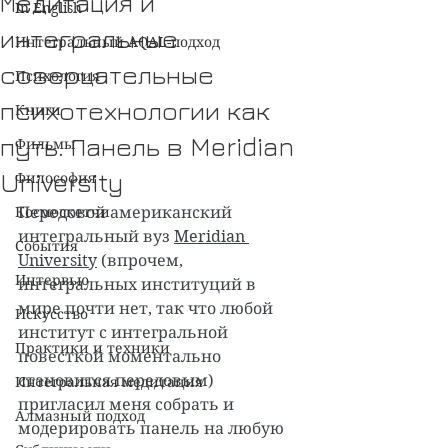
Медитация и
In English
интегральные
Интегральный AQAL-подход
созерцательные
Психология
психотехнологии как
Книги
путь. Панель в Meridian
Фильмы
University
Философия
Космоскетчи
Передовой американский 
интегральный вуз 
Meridian 
События
University
 (впрочем, 
Интервью
интегральных институций в 
мире почти нет, так что любой 
Искусство
институт с интегральной 
Практики и техники
повесткой моментально 
становится передовым) 
Интегральная медитация
пригласил меня собрать и 
Алмазный подход
модерировать панель на любую 