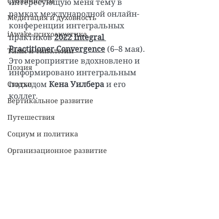
Субличности
интересующую меня тему в 
рамках международной онлайн-
Медитация и духовность
конференции интегральных 
iAwake-психоакустика
практиков 
2022 Integral 
Practitioner Convergence
 (6–8 мая). 
Типы и типологии
Это мероприятие вдохновлено и 
Поэзия
информировано интегральным 
Статьи
подходом 
Кена Уилбера
 и его 
коллег.
Вертикальное развитие
Путешествия
Социум и политика
Организационное развитие