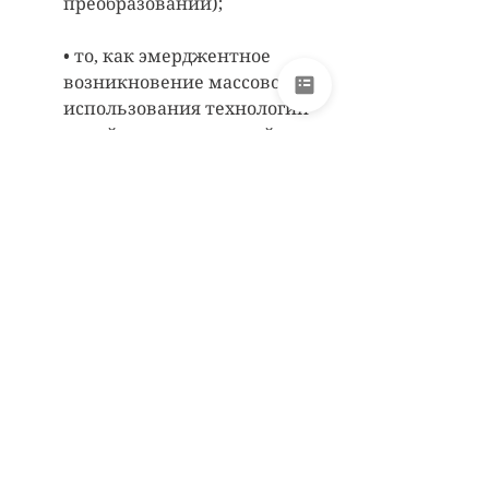
преобразований); 
• то, как эмерджентное 
возникновение массового 
использования технологий 
онлайн-коммуникаций 
(таких, как Zoom), по-
видимому, часто усиливает 
тонкие переживания в 
общении, синхронизируя 
людей практически 
нелокальным образом 
(общение посредством таких 
телекоммуникаций может 
быть диссоциированным, 
отчуждённым от 
переживания телесности, но 
оно также может быть и 
осознанно телесно 