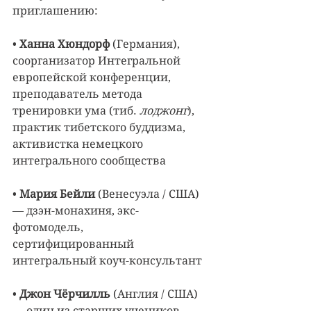
приглашению:
• 
Ханна Хюндорф
 (Германия), 
соорганизатор Интегральной 
европейской конференции, 
преподаватель метода 
тренировки ума (тиб. 
лоджонг
), 
практик тибетского буддизма, 
активистка немецкого 
интегрального сообщества
• 
Мария Бейли 
(Венесуэла / США) 
— дзэн-монахиня, экс-
фотомодель, 
сертифицированный 
интегральный коуч-консультант
• 
Джон Чёрчилль 
(Англия / США) 
— один из старших учеников 