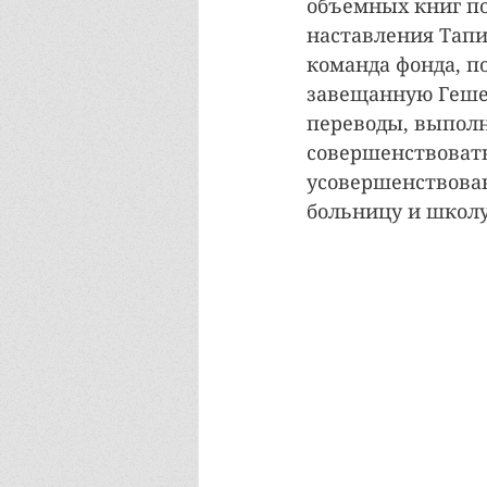
объемных книг по
наставления Тапи
команда фонда, по
завещанную Геше 
переводы, выполн
совершенствовать
усовершенствован
больницу и школу