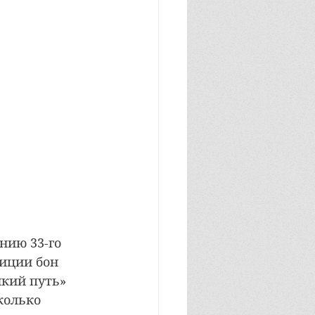
нию 33-го 
иции бон 
икий путь» 
колько 