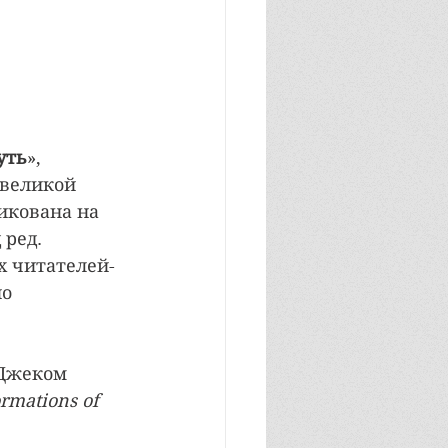
 
 
уть
», 
 великой 
икована на 
ред. 
х читателей-
о 
 Джеком 
rmations of 