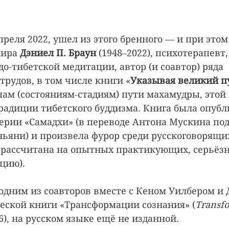
преля 2022, ушел из этого бренного — и при этом
ира 
Дэниел П. Браун 
(1948–2022), психотерапевт,
о-тибетской медитации, автор (и соавтор) ряда 
рудов, в том числе книги «
Указывая великий п
ам (состояниям-стадиям) пути махамудры, этой
радиции тибетского буддизма. Книга была опубл
ерии «Самадхи» (в переводе Антона Мускина под 
ьяни) и произвела фурор среди русскоговорящи
 рассчитана на опытных практикующих, серьёзн
цию).
одним из соавторов вместе с Кеном Уилбером и
еской книги «Трансформации сознания» (
Transfo
6), на русском языке ещё не изданной.