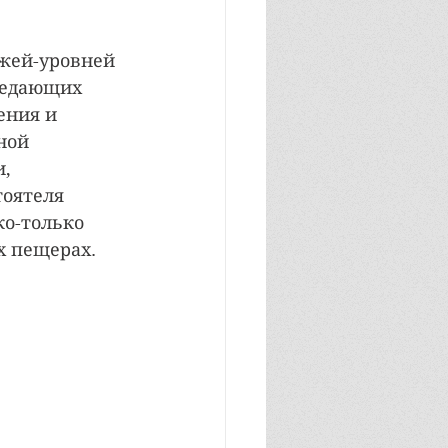
жей-уровней 
редающих 
ения и 
ной 
, 
оятеля 
о-только 
х пещерах.