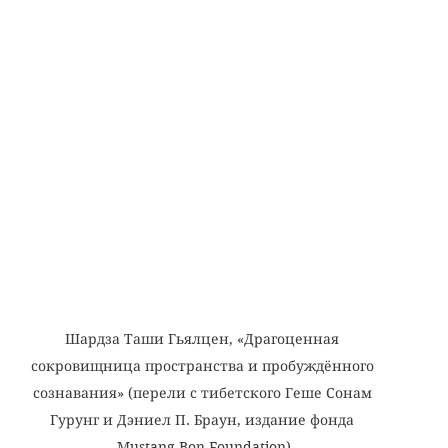
Шардза Таши Гьялцен, «Драгоценная 
сокровищница пространства и пробуждённого 
сознавания» (перели с тибетского Геше Сонам 
Гурунг и Дэниел П. Браун, издание фонда 
Mustang Bon Foundation)