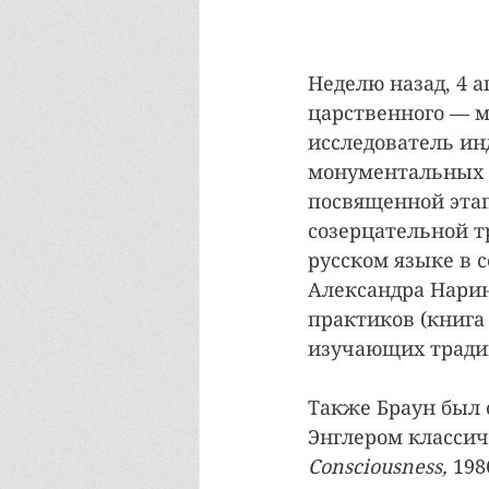
Неделю назад, 4 а
царственного — м
исследователь инд
монументальных т
посвященной этап
созерцательной т
русском языке в с
Александра Нарин
практиков (книга
изучающих тради
Также Браун был 
Энглером классич
Consciousness, 
198