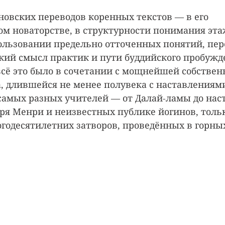
новских переводов коренных текстов — в его 
м новаторстве, в структурности понимания эта
ользовании предельно отточенных понятий, пе
ий смысл практик и пути буддийского пробужд
всё это было в сочетании с мощнейшей собствен
, длившейся не менее полувека с наставлениями
амых разных учителей — от Далай-ламы до наст
ря Менри и неизвестных публике йогинов, тольк
одесятилетних затворов, проведённых в горны