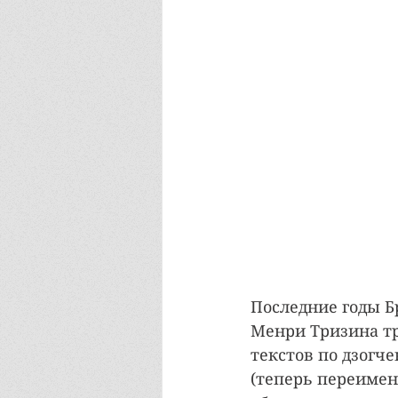
Последние годы Б
Менри Тризина тр
текстов по дзогч
(теперь переимен