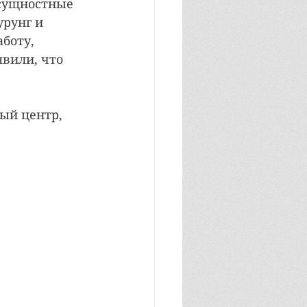
сущностные 
рунг и 
боту, 
вили, что 
 
ый центр, 