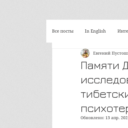
Все посты
In English
Инте
Евгений Пусто
Философия
Космоскетчи
Памяти 
исследо
Интегральная медитация
тибетск
iAwake-психоакустика
Т
психоте
Обновлено:
13 апр. 202
Путешествия
Социум и 