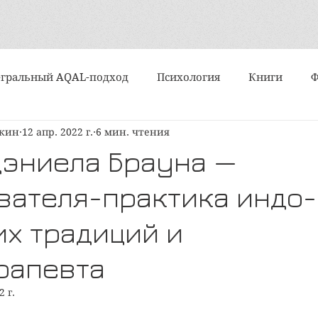
гральный AQAL-подход
Психология
Книги
шкин
12 апр. 2022 г.
6 мин. чтения
События
Интервью
Искусство
Практики
Дэниела Брауна —
вателя-практика индо-
Алмазный подход
Субличности
Медитация и ду
их традиций и
ипы и типологии
Поэзия
Статьи
Вертикально
рапевта
2 г.
политика
Организационное развитие