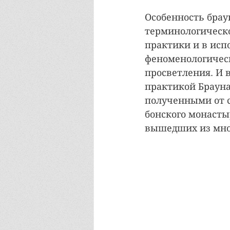
Особенность брау
терминологическо
практики и в исп
феноменологическ
просветления. И 
практикой Брауна
полученными от с
бонского монасты
вышедших из мног