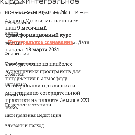
Курс «Интегральное
In English
сознавание» в Москве
Интегральный AQAL-подход
Скоро в Москве мы начинаем 
Психология
наш 
9-месячный 
Книги
трансформационный курс 
«
Интегральное сознавание
»
. Дата 
Фильмы
начала: 
13 марта 2021
.
Философия
Космоскетчи
Это будет одно из наиболее 
аутентичных пространств для 
События
погружения в атмосферу 
Интервью
интегральной психологии и 
медитативно-созерцательной 
Искусство
практики на планете Земля в XXI 
Практики и техники
веке. 
Интегральная медитация
Алмазный подход