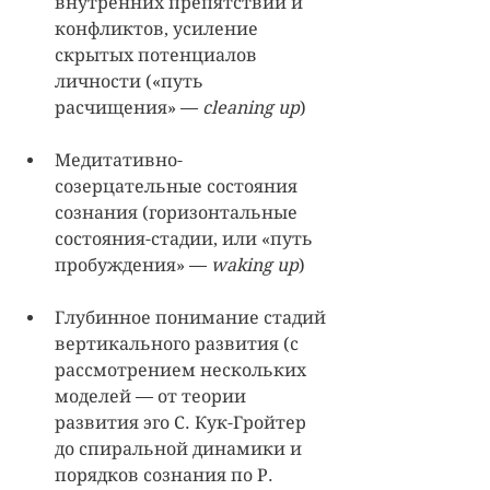
внутренних препятствий и 
конфликтов, усиление 
скрытых потенциалов 
личности («путь 
расчищения» — 
cleaning up
)
Медитативно-
созерцательные состояния 
сознания (горизонтальные 
состояния-стадии, или «путь 
пробуждения» — 
waking up
)
Глубинное понимание стадий 
вертикального развития (с 
рассмотрением нескольких 
моделей — от теории 
развития эго С. Кук-Гройтер 
до спиральной динамики и 
порядков сознания по Р. 