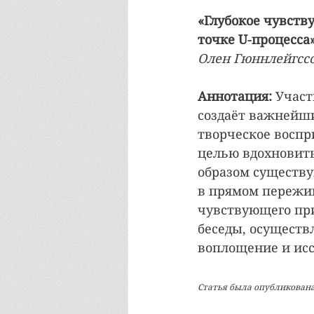
«Глубокое чувств
точке U-процесса
Олен Гюннлейгссо
Аннотация:
 Участ
создаёт важнейши
творческое воспр
целью вдохновить
образом существ
в прямом пережив
чувствующего при
беседы, осуществ
воплощение и исс
Статья была опубликована н