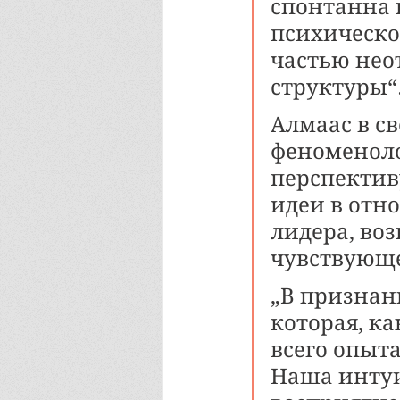
спонтанна 
психической
частью нео
структуры“. 
Алмаас в с
феноменоло
перспектив
идеи в отн
лидера, во
чувствующе
„В признан
которая, к
всего опыт
Наша интуи