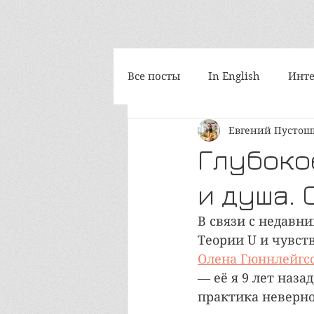
Все посты
In English
Инте
Евгений Пусто
Философия
Космоскетчи
Глубоко
и душа.
Интегральная медитация
В связи с недавни
Теории U и чувст
iAwake-психоакустика
Т
Олена Гюннлейгс
— её я 9 лет наз
практика неверно
Путешествия
Социум и 