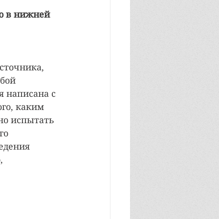
ю в нижней 
сточника, 
бой 
я написана с 
го, каким 
но испытать 
го 
едения 
, 