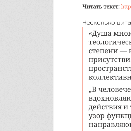
Читать текст: 
htt
Несколько цитат
«Душа мною
теологичес
степени — 
присутстви
пространст
коллективн
„В человеч
вдохновля
действия и
узор функц
направляющ