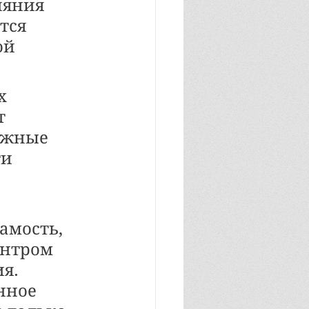
ияния 
тся 
й 
х 
т 
ажные 
и 
мость, 
ентром 
я. 
нное 