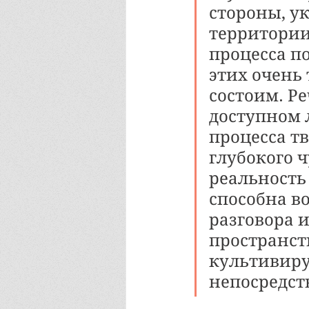
стороны, у
территории
процесса по
этих очень 
состоим. Р
доступном 
процесса тв
глубокого 
реальность
способна во
разговора и
пространст
культивиру
непосредст