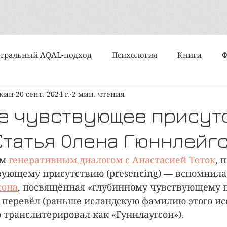
гральный AQAL-подход
Психология
Книги
шкин
20 сент. 2024 г.
2 мин. чтения
События
Интервью
Искусство
Практики
е чувствующее присут
 Статья Олена Гюннлейг
Алмазный подход
Субличности
Медитация и ду
м 
генеративным диалогом с Анастасией Тоток
, 
вующему присутствию (presencing) — вспомнила
ипы и типологии
Поэзия
Статьи
Вертикально
сона
, посвящённая «глубинному чувствующему п
ад перевёл (раньше исландскую фамилию этого ис
 транслитерировал как «Гуннлаугсон»).
политика
Организационное развитие