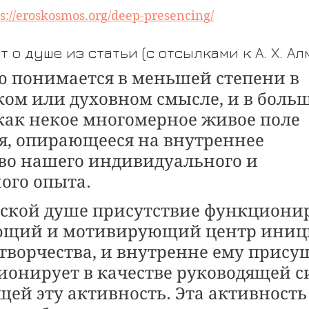
ps://eroskosmos.org/deep-presencing/
 о душе из статьи (с отсылками к А. Х. Ал
 понимается в меньшей степени в 
ком или духовном смысле, и в боль
как некое многомерное живое поле 
я, опирающееся на внутреннее 
во нашего индивидуального и 
ого опыта.
еской душе присутствие функционир
ющий и мотивирующий центр иниц
 творчества, и внутренне ему прису
ионирует в качестве руководящей с
ей эту активность. Эта активность 