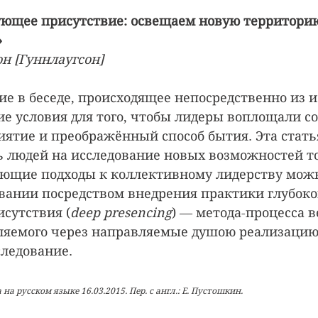
ующее присутствие: освещаем новую территори
»
н [Гуннлаугсон]
ие в беседе, происходящее непосредственно из и
е условия для того, чтобы лидеры воплощали со
иятие и преображённый способ бытия. Эта стать
 людей на исследование новых возможностей то
ующие подходы к коллективному лидерству мож
ании посредством внедрения практики глубоко
сутствия (
deep presencing
) — метода-процесса в
ляемого через направляемые душою реализацию
ледование.
а русском языке 16.03.2015. Пер. с англ.: Е. Пустошкин.