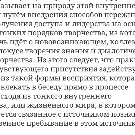
казывает на природу этой внутренне
 путём внедрения способов пережив
лучения доступа и лидерства на осн
тонких порядков творчества, из кот
ечь идёт о нововозникающем, колле
локусе творения знания и диалогиче
орчества. Из этого следует, что прак
чувствующего присутствия задейству
 из такой формы восприятия, котора
влекать в беседу прямо в процессе 
сходя из тонкого внутреннего 
ва, или жизненного мира, в котором
ется связанное с источником позна
венное пребывание в этом источник