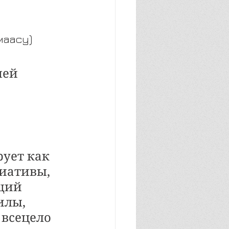
маасу) 
шей 
ует как 
иативы, 
щий 
илы, 
всецело 