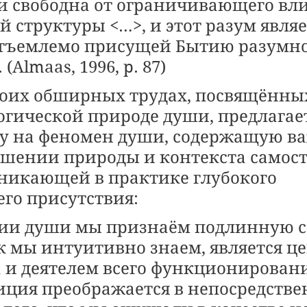
и свободна от ограничивающего вл
 структуры <…>, и этот разум являе
тъемлемо присущей Бытию разумно
(Almaas, 1996, p. 87)
воих обширных трудах, посвящённы
гической природе души, предлагае
у на феномен души, содержащую в
ошении природы и контекста самост
зникающей в практике глубокого 
го присутствия:
ии души мы признаём подлинную са
ак мы интуитивно знаем, является ц
а и деятелем всего функционировани
ция преображается в непосредстве