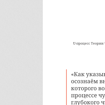
U-процесс Теории 
«Как указыв
осознаём вн
которого во
процессе ч
глубокого ч