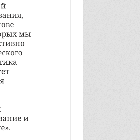
й 
ания, 
ове 
орых мы 
ктивно 
ского 
тика 
ет 
я 
 
вание и 
е».