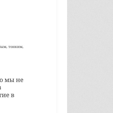
бым, тонким, 
о мы не 
 
ие в 
 