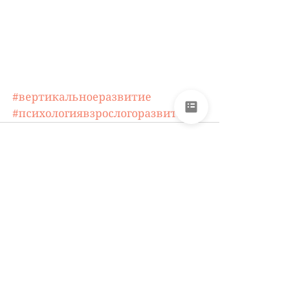
#вертикальноеразвитие
#психологиявзрослогоразвития
Смотреть все
Недавние посты