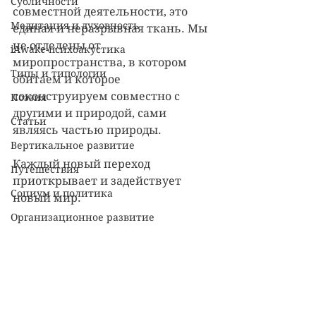
Субличности
совместной деятельности, это 
Медитация и духовность
единая и неразрывная ткань. Мы 
не отделены от 
iAwake-психоакустика
миропространства, в котором 
Типы и типологии
обитаем и которое 
соконструируем совместно с 
Поэзия
другими и природой, сами 
Статьи
являясь частью природы.
Вертикальное развитие
Каждый новый переход 
Путешествия
приоткрывает и задействует 
Социум и политика
новый мир.
Организационное развитие