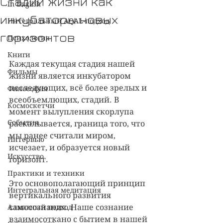
Стадии жизни как
In English
инкубаторы новых
Интегральный AQAL-подход
горизонтов
Психология
Книги
Каждая текущая стадия нашей 
Фильмы
жизни является инкубатором 
последующих, всё более зрелых и 
Философия
всеобъемлющих, стадий. В 
Космоскетчи
момент вылупления скорлупа 
События
раскалывается, граница того, что 
мы ранее считали миром, 
Интервью
исчезает, и образуется новый 
Искусство
горизонт. 
Практики и техники
Это основополагающий принцип 
Интегральная медитация
вертикального развития 
Алмазный подход
самосознания. Наше сознание 
взаимосоткано с бытием в нашей 