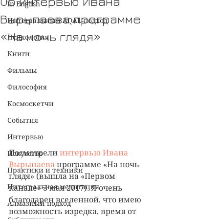
Об интервью Ивана
In English
Вырыпаева программе
Интегральный AQAL-подход
«На ночь глядя»
Психология
Книги
Фильмы
Философия
Космоскетчи
События
Интервью
Посмотрели 
интервью Ивана 
Искусство
Вырыпаева
 программе «На ночь 
Практики и техники
глядя» (вышла на «Первом 
Интегральная медитация
канале» 3 мая 2017). Я очень 
благодарен вселенной, что имею 
Алмазный подход
возможность изредка, время от 