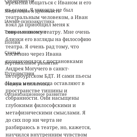
Субличности
времени общаться с Иваном и его 
пьесами. Я никогда не был 
Медитация и духовность
театральным человеком, а Иван 
iAwake-психоакустика
взял да приобщил меня к 
Типы и типологии
современному театру. Мне очень 
близки его взгляды на философию 
Поэзия
театра. Я очень рад тому, что 
Статьи
косвенно через Ивана 
познакомился с постановками 
Вертикальное развитие
Андрея Могучего в санкт-
Путешествия
петербургском БДТ. И сами пьесы 
Ивана меня всегда оставляют в 
Социум и политика
пространстве тишины и 
Организационное развитие
собранности. Они насыщены 
глубокими философскими и 
метафизическими смыслами. Я 
до сих пор ни черта не 
разбираюсь в театре, но, кажется, 
научился внутренним чувством 