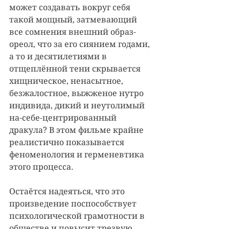
может создавать вокруг себя 
такой мощный, затмевающий 
все сомнения внешний образ-
ореол, что за его сиянием годами, 
а то и десятилетиями в 
отщеплённой тени скрывается 
хищническое, ненасытное, 
безжалостное, выжженое нутро 
индивида, дикий и неутолимый 
на-себе-центрированный 
дракула? В этом фильме крайне 
реалистично показывается 
феноменология и герменевтика 
этого процесса.
Остаётся надеяться, что это 
произведение поспособствует 
психологической грамотности в 
обществе и повысит трезвую 