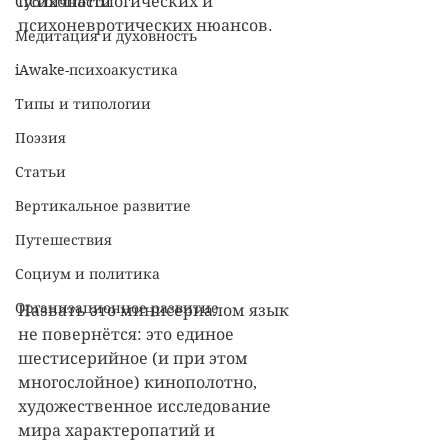
психопатологических и 
Субличности
психоневротических нюансов.
Медитация и духовность
iAwake-психоакустика
Типы и типологии
Поэзия
Статьи
Вертикальное развитие
Путешествия
Социум и политика
Организационное развитие
Назвать это минисериалом язык 
не повернётся: это единое 
шестисерийное (и при этом 
многослойное) кинополотно, 
художественное исследование 
мира характеропатий и 