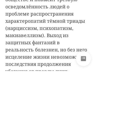
осведомлённость людей о 
проблеме распространения 
характеропатий тёмной триады 
(нарциссизм, психопатизм, 
макиавеллизм). Выход из 
защитных фантазий в 
реальность болезнен, но без него 
исцеление жизни невозможно, а 
последствия продолжения 
убегания от правды лишь 
усугубляются и в итоге оставляют 
с внутренним и внешним 
опустошением и кромешным 
разочарованием (и немыслимым 
гореванием по утрате 
вымышленного самообъекта).
Теги:
нарциссизм
нарциссическое расстройство личности