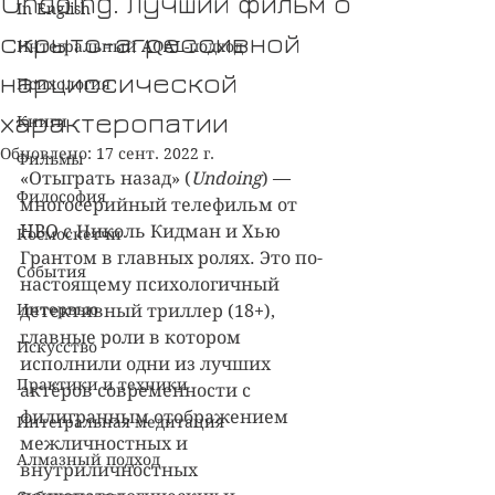
Undoing. Лучший фильм о
In English
скрыто-агрессивной
Интегральный AQAL-подход
нарциссической
Психология
характеропатии
Книги
Обновлено:
17 сент. 2022 г.
Фильмы
«Отыграть назад» (
Undoing
) —
Философия
многосерийный телефильм от 
HBO с Николь Кидман и Хью 
Космоскетчи
Грантом в главных ролях. Это по-
События
настоящему психологичный 
Интервью
детективный триллер (18+), 
главные роли в котором 
Искусство
исполнили одни из лучших 
Практики и техники
актёров современности с 
филигранным отображением 
Интегральная медитация
межличностных и 
Алмазный подход
внутриличностных 