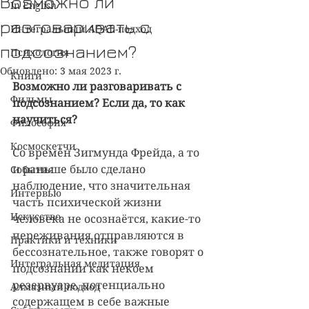
Возможно ли
In English
разговаривать с
Интегральный AQAL-подход
подсознанием?
Психология
Обновлено:
3 мая 2023 г.
Книги
Возможно ли разговаривать с 
Фильмы
подсознанием? Если да, то как 
научиться?
Философия
Космоскетчи
Со времён Зигмунда Фрейда, а то 
и раньше было сделано 
События
наблюдение, что значительная 
Интервью
часть психической жизни 
Искусство
человека не осознаётся, какие-то 
переживания отправляются в 
Практики и техники
бессознательное, также говорят о 
Интегральная медитация
подсознании как некоем 
резервуаре, потенциально 
Алмазный подход
содержащем в себе важные 