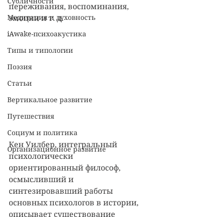
Субличности
переживания, воспоминания, 
Медитация и духовность
эмоции и т. д.
iAwake-психоакустика
Типы и типологии
Поэзия
Статьи
Вертикальное развитие
Путешествия
Социум и политика
Кен Уилбер, интегральный 
Организационное развитие
психологически 
ориентированный философ, 
осмысливший и 
синтезировавший работы 
основных психологов в истории, 
описывает существование 