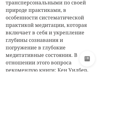
трансперсональными по своей 
природе практиками, в 
особенности систематической 
практикой медитации, которая 
включает в себя и укрепление 
глубины сознавания и 
погружение в глубокие 
медитативные состояния. В 
отношении этого вопроса 
рекомендую книги: Кен Уилбер, 
«
Интегральная духовность
»; 
Роджер Уолш, «
Основания 
духовности
».
В некоторых направлениях 
психологии и психотерапии, а 
также некоторых направлениях 
духовных традиций существует 
убеждённость в благоприятной 