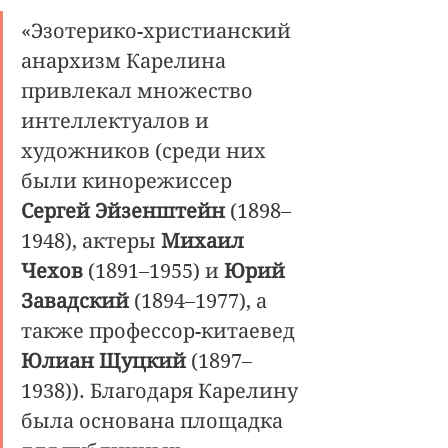
«Эзотерико-христианский 
анархизм Карелина 
привлекал множество 
интеллектуалов и 
художников (среди них 
были кинорежиссер 
Сергей Эйзенштейн 
(1898–
1948), актеры 
Михаил 
Чехов 
(1891–1955) и 
Юрий 
Завадский
 (1894–1977), а 
также профессор-китаевед 
Юлиан Щуцкий 
(1897–
1938)). Благодаря Карелину 
была основана площадка 