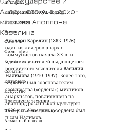
О «Государстве и
In English
Анархистах» анархо-
Интегральный AQAL-подход
мистика Аполлона
Психология
Карелина
Книги
Аполлон Карелин
 (1863–1926) — 
Фильмы
один из лидеров анархо-
Философия
коммунистов начала XX в. и 
Космоскетчи
идейных учителей выдающегося 
российского мыслителя 
Василия 
События
Налимова
 (1910–1997). Более того, 
Интервью
Карелин был сооснователем 
сообщества («ордена») мистиков-
Искусство
анархистов, повлиявшего на 
Практики и техники
авангард российской культуры 
1920-х гг. Участником ордена был 
Интегральная медитация
и сам Налимов.
Алмазный подход