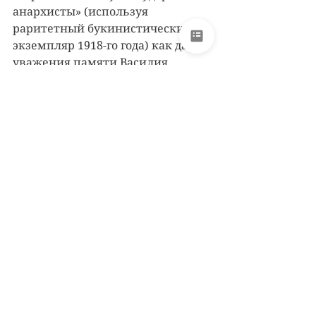
анархисты» (используя 
раритетный букинистический 
экземпляр 1918-го года) как дань 
уважения памяти Василия 
Налимова и его учителей — 
Аполлона Карелина и 
Алексея 
Солоновича 
(1887–1937), — 
рыцарей-пацифистов, 
прошедших через голгофу 
репрессий во имя мирного 
освобождения человеческого духа 
и свободы бытия. 
«С внешней стороны его 
жизнь [жизнь А. 
Карелина] представляла 
из себя тяжелый 