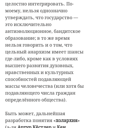
целостно интегрировать. По-
моему, нельзя однозначно 
утверждать, что государство — 
это исключительно 
антиэволюционное, бандитское 
образование; в то же время 
нельзя говорить и о том, что 
цельный анархизм имеет шансы 
где-либо, кроме как в условиях 
высшего развития духовных, 
нравственных и культурных 
способностей подавляющей 
массы человечества (или хотя бы 
подавляющего числа граждан 
определённого общества).
Быть может, дальнейшая 
разработка понятия «
холархия
» 
(а-ля 
Артур Кёстлер
 и 
Кен 