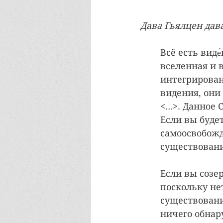
Дава Гьялцен дав
Всё есть виде
вселенная и 
интегрирован
видения, они
<…>. Данное 
Если вы будет
самоосвобожд
существовани
Если вы созер
поскольку не
существование
ничего обнару