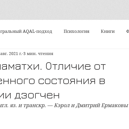
гральный AQAL-подход
Психология
Книги
 авг. 2021 г.
3 мин. чтения
События
Интервью
Искусство
Практики
аматхи. Отличие от
енного состояния в
Алмазный подход
Субличности
Медитация и ду
ии дзогчен
ипы и типологии
Поэзия
Статьи
Вертикально
англ. яз. и транскр. — Кэрол и Дмитрий Ермаковы
политика
Организационное развитие