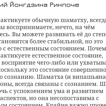
ий Йонгдзина Ринпоче
рактикуете обычную шаматху, всегда
вы воспринимаете, нечто, на чём 
сь. Вы можете развивать её до степ
тановится более стабильной, но это 
 с естественным состоянием. Почем
актикуете естественное состояние, 
т восприятие чего-либо или ухватыв
поскольку это состояние совершенно
о сознанию. Шаматха (и випашьяна),
роны, всегда связаны с сознанием. 
чь с успокоением ума и развитием 
аспектов, но она несопоставима с 
ым состоянием. Крайне важно прове