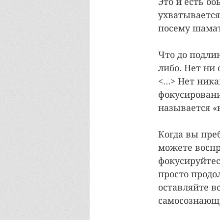
Это и есть об
ухватывается
посему шамат
Что до подлин
либо. Нет ни 
<…> Нет ника
фокусирования
называется «в
Когда вы пре
можете воспр
фокусируйтес
просто продо
оставляйте вс
самосознающ