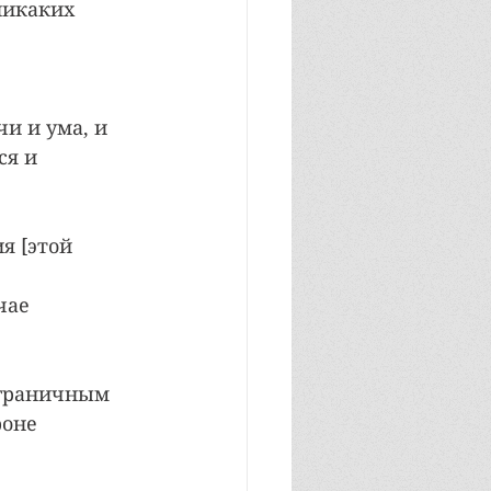
никаких 
 
и и ума, и 
я и 
я [этой 
 
чае 
зграничным 
оне 