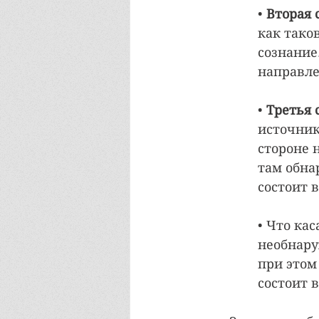
• 
Вторая 
как таков
сознание
направле
• 
Третья 
источник
стороне 
там обна
состоит 
• Что кас
необнару
при этом 
состоит 