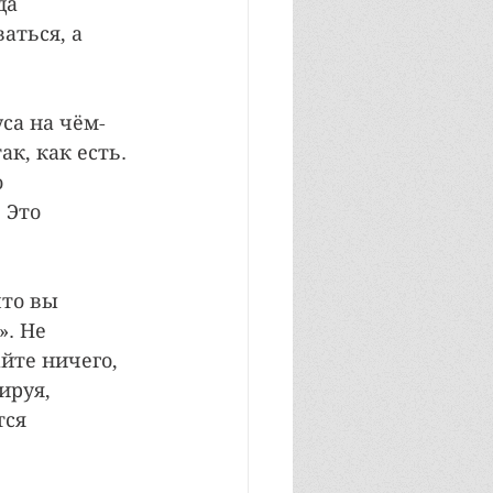
да 
аться, а 
уса на чём-
к, как есть. 
 
 Это 
то вы 
. Не 
йте ничего, 
ируя, 
тся 