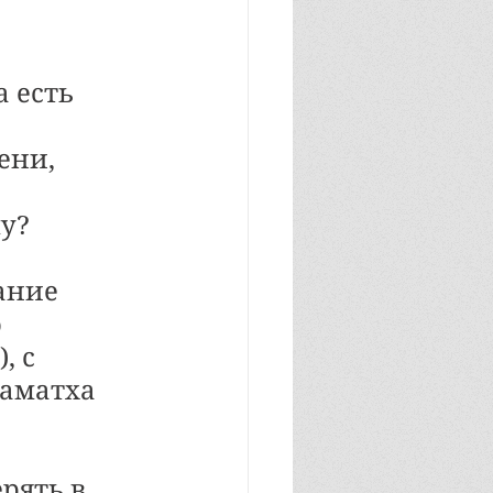
 есть 
ени, 
у? 
ание 
 
 с 
Шаматха 
рять в 