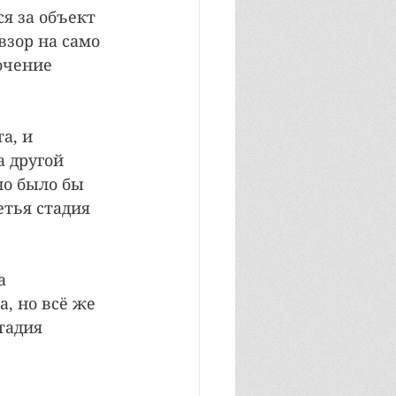
ся за объект 
взор на само 
очение 
а, и 
 другой 
но было бы 
етья стадия 
а 
, но всё же 
тадия 