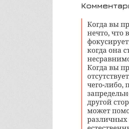
Комментар
Когда вы п
нечто, что 
фокусируете
когда она с
несравнимо
Когда вы пр
отсутствуе
чего-либо, 
запредельн
другой сто
может помо
различных 
естественн