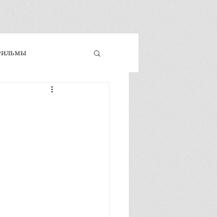
Фильмы
 и техники
ховность
е развитие