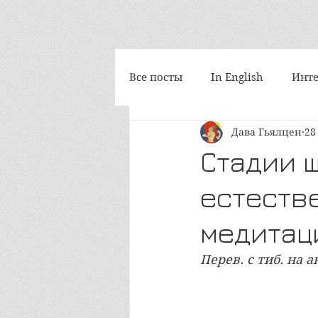
Все посты
In English
Инте
Дава Гьялцен
28
Философия
Космоскетчи
Стадии ш
естеств
Интегральная медитация
медитац
iAwake-психоакустика
Т
Перев. с тиб. на 
Путешествия
Социум и 