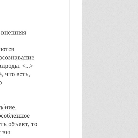
м внешняя 
яются 
осознавание 
рироды. <…> 
 что есть, 
о 
е́ние, 
особленное 
ть объект, то 
и вы 