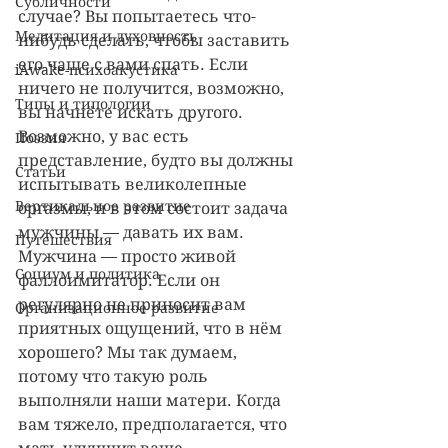
Субличности
случае? Вы попытаетесь что-
Медитация и духовность
нибудь сделать, чтобы заставить 
его чаще с вами спать. Если 
iAwake-психоакустика
ничего не получится, возможно, 
Типы и типологии
вы начнёте искать другого. 
Возможно, у вас есть 
Поэзия
представление, будто вы должны 
Статьи
испытывать великолепные 
Вертикальное развитие
оргазмы, и в этом состоит задача 
мужчины — давать их вам. 
Путешествия
Мужчина — просто живой 
Социум и политика
фаллоимитатор. Если он 
регулярно не приносит вам 
Организационное развитие
приятных ощущений, что в нём 
хорошего? Мы так думаем, 
потому что такую роль 
выполняли наши матери. Когда 
вам тяжело, предполагается, что 