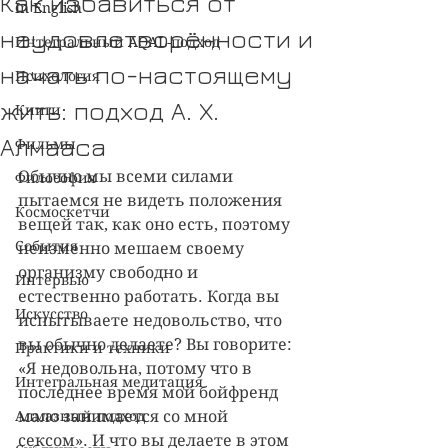
Как избавиться от
In English
неудовлетворённости и
Интегральный AQAL-подход
начать по-настоящему
Психология
жить: подход А. Х.
Книги
Алмааса
Фильмы
Обычно мы всеми силами 
Философия
пытаемся не видеть положения 
Космоскетчи
вещей так, как оно есть, поэтому 
События
неизменно мешаем своему 
организму свободно и 
Интервью
естественно работать. Когда вы 
Искусство
испытываете недовольство, что 
вы обычно делаете? Вы говорите: 
Практики и техники
«Я недовольна, потому что в 
Интегральная медитация
последнее время мой бойфренд 
Алмазный подход
мало занимается со мной 
сексом». И что вы делаете в этом 