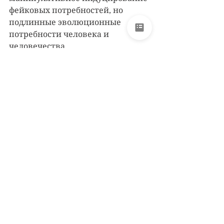
фейковых потребностей, но 
подлинные эволюционные 
потребности человека и 
человечества. 
Вольный человек! Позаботься о 
своей психогигиене, откажись от 
потребления фейковых 
пустышек! Переориентируй 
экономику своего внимания на 
Реальное! Объединяйся в артели, 
фаланстеры и вольницы 
созидания, исцеления и 
целостности для создания 
подлинно пробуждённого, 
сознательного общественного 
класса! Вспомни свой вольный 
дух, исконно чистое сознание и 