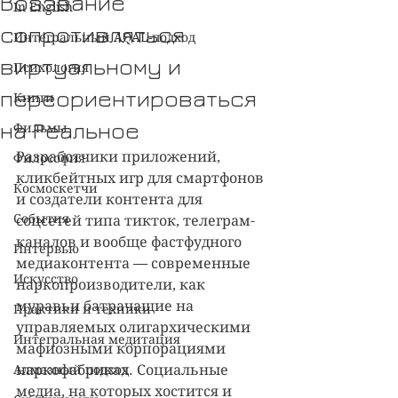
Воззвание
In English
сопротивляться
Интегральный AQAL-подход
виртуальному и
Психология
переориентироваться
Книги
на Реальное
Фильмы
Разработчики приложений, 
Философия
кликбейтных игр для смартфонов 
Космоскетчи
и создатели контента для 
События
соцсетей типа тикток, телеграм-
каналов и вообще фастфудного 
Интервью
медиаконтента — современные 
Искусство
наркопроизводители, как 
муравьи батрачащие на 
Практики и техники
управляемых олигархическими 
Интегральная медитация
мафиозными корпорациями 
Алмазный подход
наркофабриках. Социальные 
медиа, на которых хостится и 