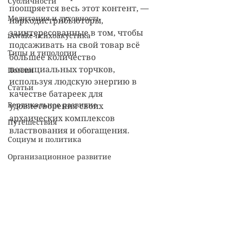
Субличности
поощряется весь этот контент, — 
Медитация и духовность
наркодистрибьюторы, 
заинтересованные в том, чтобы 
iAwake-психоакустика
подсаживать на свой товар всё 
Типы и типологии
большее количество 
потенциальных торчков, 
Поэзия
используя людскую энергию в 
Статьи
качестве батареек для 
Вертикальное развитие
удовлетворения своих 
архаических комплексов 
Путешествия
властвования и обогащения. 
Социум и политика
Организационное развитие