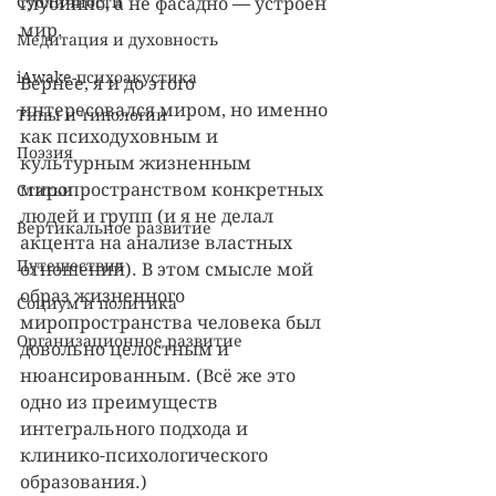
Субличности
глубинно, а не фасадно — устроен 
мир.
Медитация и духовность
iAwake-психоакустика
Вернее, я и до этого 
интересовался миром, но именно 
Типы и типологии
как психодуховным и 
Поэзия
культурным жизненным 
миропространством конкретных 
Статьи
людей и групп (и я не делал 
Вертикальное развитие
акцента на анализе властных 
Путешествия
отношений). В этом смысле мой 
образ жизненного 
Социум и политика
миропространства человека был 
Организационное развитие
довольно целостным и 
нюансированным. (Всё же это 
одно из преимуществ 
интегрального подхода и 
клинико-психологического 
образования.)