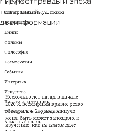
Мир постправды и эпоха
In English
тотальной
Интегральный AQAL-подход
дезинформации
Психология
Книги
Фильмы
Философия
Космоскетчи
События
Интервью
Искусство
Несколько лет назад, в начале 
Практики и техники
2020-х, всемирный кризис резко 
обострился. Это подтолкнуло 
Интегральная медитация
меня, быть может запоздало, к 
Алмазный подход
изучению, как 
на самом деле
 — 