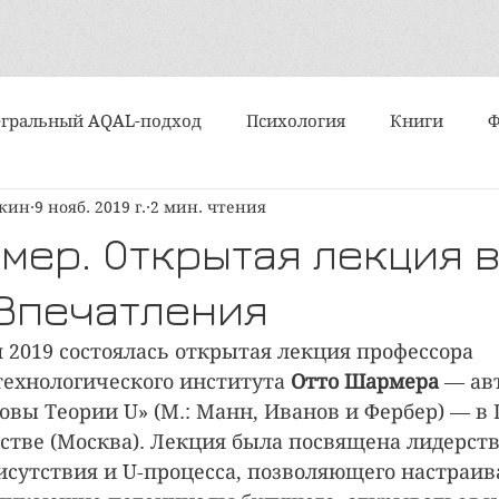
гральный AQAL-подход
Психология
Книги
шкин
9 нояб. 2019 г.
2 мин. чтения
События
Интервью
Искусство
Практики
мер. Открытая лекция 
 Впечатления
Алмазный подход
Субличности
Медитация и ду
я 2019 состоялась открытая лекция профессора 
технологического института 
Отто Шармера
 — ав
ипы и типологии
Поэзия
Статьи
Вертикально
новы Теории U» (М.: Манн, Иванов и Фербер) — в
стве (Москва). Лекция была посвящена лидерств
сутствия и U-процесса, позволяющего настраива
политика
Организационное развитие