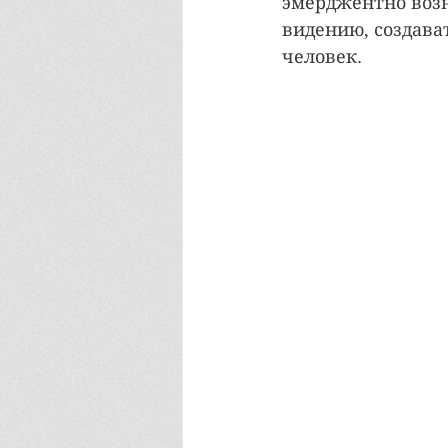
эмерджентно воз
видению, создава
человек. 