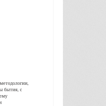
 методологии, 
 бытия, с 
ему 
и 