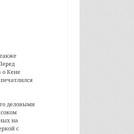
также 
Перед 
 о Кене 
впечатлился 
-то деловыми 
соком 
ных на 
ркой с 