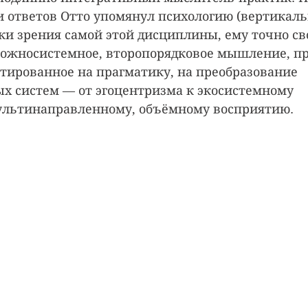
и ответов Отто упомянул психологию (вертикаль
чки зрения самой этой дисциплины, ему точно с
ложносистемное, второпорядковое мышление, п
ированное на прагматику, на преобразование 
 систем — от эгоцентризма к экосистемному 
ультинаправленному, объёмному восприятию.