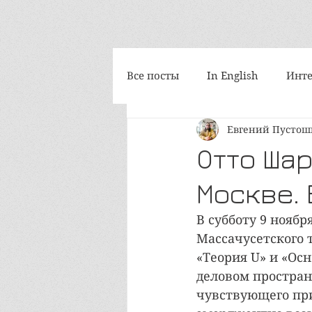
Все посты
In English
Инте
Евгений Пусто
Философия
Космоскетчи
Отто Шар
Москве.
Интегральная медитация
В субботу 9 ноябр
Массачусетского 
iAwake-психоакустика
Т
«Теория U» и «Ос
деловом простран
чувствующего при
Путешествия
Социум и 