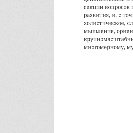
секции вопросов 
развития, и, с то
холистическое, с
мышление, ориент
крупномасштабных
многомерному, м