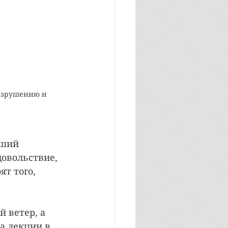
разрушению и 
ший 
овольствие, 
т того, 
 ветер, а 
а лекции в 