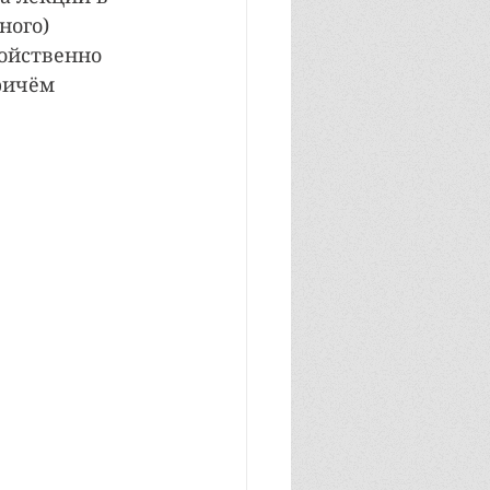
ного) 
войственно 
ричём 