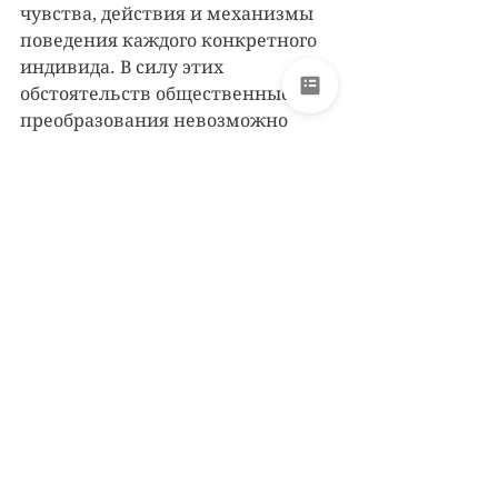
чувства, действия и механизмы 
поведения каждого конкретного 
индивида. В силу этих 
обстоятельств общественные 
преобразования невозможно 
осуществить без изменения 
социального характера его 
членов: оно неизбежно 
предполагает революцию в 
области сознания человека. 
Последняя ориентирована на 
моральное и духовное 
возрождение личности и, как 
следствие, — обновление 
общества. «Больное» общество, 
по Э. Фромму, нужно лечить 
путем изменения социального 
характера, и только в этом случае 
сохраняется надежда на создание 