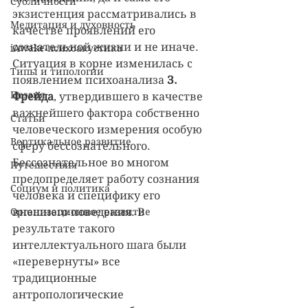
Субличности
экзистенция рассматривались в 
Медитация и духовность
качестве проявлений его 
сознательной жизни и не иначе. 
iAwake-психоакустика
Ситуация в корне изменилась с 
Типы и типологии
появлением психоанализа 
З. 
Поэзия
Фрейда
, утвердившего в качестве 
важнейшего фактора собственно 
Статьи
человеческого измерения особую 
Вертикальное развитие
сферу бессознательного. 
Бессознательное во многом 
Путешествия
предопределяет работу сознания 
Социум и политика
человека и специфику его 
Организационное развитие
внешнего поведения. В 
результате такого 
интеллектуального шага были 
«перевернуты» все 
традиционные 
антропологические 