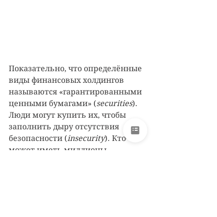
Показательно, что определённые 
виды финансовых холдингов 
называются «гарантированными 
ценными бумагами» (
securities
). 
Люди могут купить их, чтобы 
заполнить дыру отсутствия 
безопасности (
insecurity
). Кто-то 
может иметь миллионы 
долларов в ценных бумагах и всё 
ещё хотеть большего, или иметь 
десятки друзей и всё ещё хотеть 
большего, или иметь много 
власти и всё ещё желать 