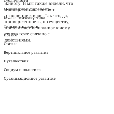
Субличности
животу. И мы также видели, что 
Медитация и духовность
приверженность имеет 
отношение к воле. Так что, да, 
iAwake-психоакустика
приверженность, по существу, 
Типы и типологии
приближает ваш живот к чему-
то; это тоже связано с 
Поэзия
действиями.
Статьи
Вертикальное развитие
Путешествия
Социум и политика
Организационное развитие