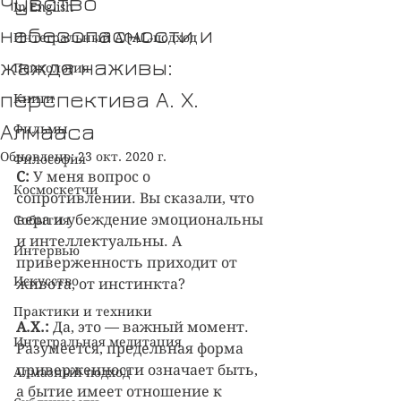
Чувство
In English
небезопасности и
Интегральный AQAL-подход
жажда наживы:
Психология
перспектива А. Х.
Книги
Алмааса
Фильмы
Обновлено:
23 окт. 2020 г.
Философия
С:
 У меня вопрос о 
Космоскетчи
сопротивлении. Вы сказали, что 
вера и убеждение эмоциональны 
События
и интеллектуальны. А 
Интервью
приверженность приходит от 
Искусство
живота, от инстинкта?
Практики и техники
А.Х.:
 Да, это — важный момент. 
Интегральная медитация
Разумеется, предельная форма 
приверженности означает быть, 
Алмазный подход
а бытие имеет отношение к 