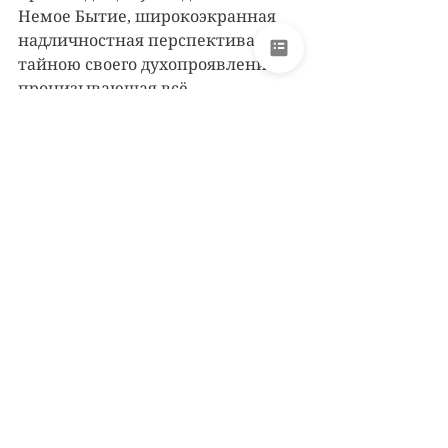
Немое Бытие, широкоэкранная 
надличностная перспектива, 
тайною своего духопроявления 
пронизывающая всё.
Тарковский и Линч — русский и 
американский голоса, вернее — 
мировые голоса бытийности, 
возвещающие 
трансперсональное, 
провозглашающие 
потенциальность и актуальность 
трансценденции. Они выявляют 
ограниченность наших 
отождествлений с чувством эго-
обособленности и 
закрепощённости в сугубо 
физическом, 