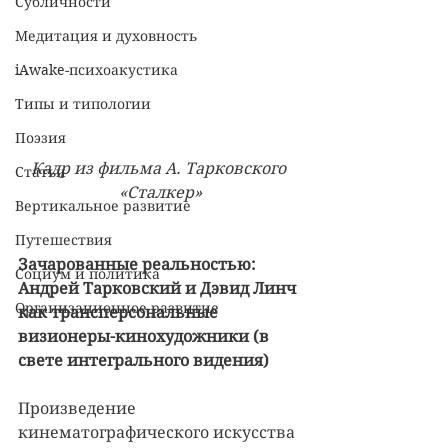
Субличности
Медитация и духовность
iAwake-психоакустика
Типы и типологии
Поэзия
Кадр из фильма А. Тарковского 
Статьи
«Сталкер»
Вертикальное развитие
Путешествия
Зачарованные реальностью: 
Социум и политика
Андрей Тарковский и Дэвид Линч 
Организационное развитие
как трансперсональные 
визионеры-кинохудожники (в 
свете интегрального видения)
Произведение 
кинематографического искусства 