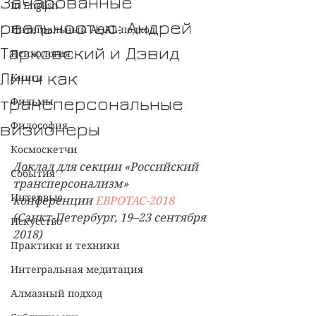
Зачарованные
In English
реальностью: Андрей
Интегральный AQAL-подход
Тарковский и Дэвид
Психология
Линч как
Книги
трансперсональные
Фильмы
визионеры
Философия
Космоскетчи
Доклад для секции «Российский 
События
трансперсонализм» 
Интервью
конференции 
ЕВРОТАС-2018
(Санкт-Петербург, 19–23 сентября 
Искусство
2018)
Практики и техники
Интегральная медитация
Алмазный подход