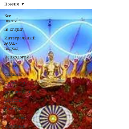
Поэзия
Все
посты
In English
Интегральный
AQAL-
подход
Психология
Книги
Фильмы
Философия
Космоскетчи
События
Интервью
Искусство
Практики