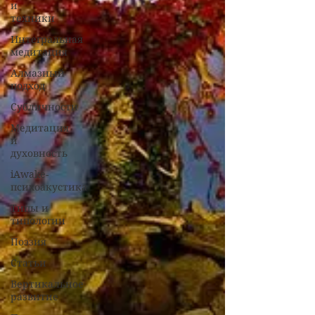
и
техники
Интегральная
медитация
Алмазный
подход
Субличности
Медитация
и
духовность
iAwake-
психоакустика
Типы и
типологии
Поэзия
Статьи
Вертикальное
развитие