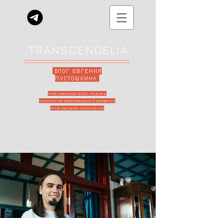
TRANSCENDELIA
БЛОГ ЕВГЕНИЯ
ПУСТОШКИНА
Интегральный AQAL-подход
Психология вертикального развития
Интегральная психология