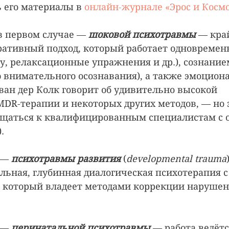
 его материалы в 
онлайн-журнале «Эрос и Косм
в первом случае — 
шоковой психотравмы
 — кра
ативный подход, который работает одновременн
гу, релаксационные упражнения и др.), сознание
 внимательного осознавания), а также эмоцио
ан дер Колк говорит об удивительно высокой 
DR-терапии и некоторых других методов, — но з
ащаться к квалифицированным специалистам с 
.
 — 
психотравмы развития
 (
developmental trauma
льная, глубинная диалогическая психотерапия с
 который владеет методами коррекции нарушен
 — 
перинатальной психотравмы
 — работа ведётс