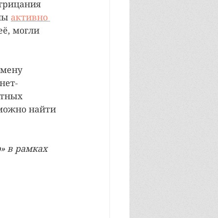
трицания 
ны 
активно 
её, могли 
омену 
нет-
тных 
можно найти 
» в рамках 