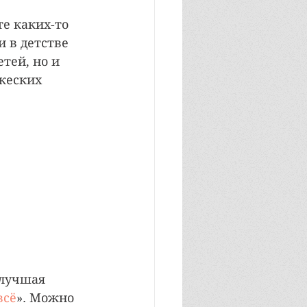
е каких-то 
 в детстве 
тей, но и 
жеских 
 лучшая 
всё
». Можно 