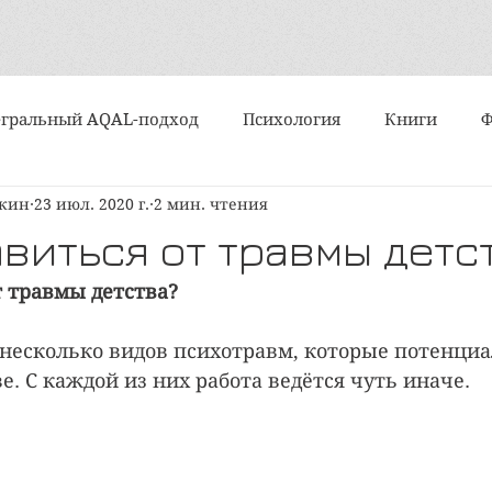
гральный AQAL-подход
Психология
Книги
шкин
23 июл. 2020 г.
2 мин. чтения
События
Интервью
Искусство
Практики
авиться от травмы детс
т травмы детства?
Алмазный подход
Субличности
Медитация и ду
несколько видов психотравм, которые потенци
е. С каждой из них работа ведётся чуть иначе.
ипы и типологии
Поэзия
Статьи
Вертикально
политика
Организационное развитие