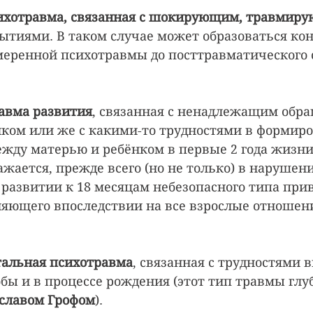
ихотравма, связанная с шокирующим, травмир
бытиями. В таком случае может образоваться ко
меренной психотравмы до посттравматического с
авма развития
, связанная с ненадлежащим обр
нком или же с какими-то трудностями в формир
жду матерью и ребёнком в первые 2 года жизни.
жается, прежде всего (но не только) в нарушен
развитии к 18 месяцам небезопасного типа прив
яющего впоследствии на все взрослые отношен
альная психотравма
, связанная с трудностями 
бы и в процессе рождения (этот тип травмы глу
славом Грофом
).