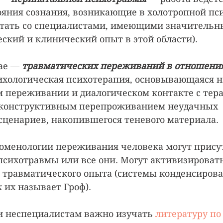
яния сознания, возникающие в холотропной пс
отать со специалистами, имеющими значительн
ский и клинический опыт в этой области).
ае — 
травматических переживаний в отношения
хологическая психотерапия, основывающаяся н
 переживании и диалогическом контакте с тера
 конструктивным перепроживанием неудачных 
сценариев, накопившегося теневого материала.
номенологии переживания человека могут прису
психотравмы или все они. Могут активизировать
 травматического опыта (системы конденсиров
 их называет Гроф).
и неспециалистам важно изучать 
литературу по