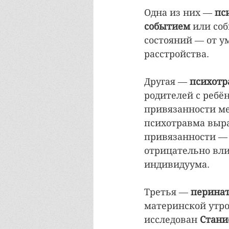
Одна из них — 
пс
событием
 или со
состояний — от у
расстройства.
Другая — 
психотр
родителей с ребё
привязанности ме
психотравма выра
привязанности — 
отрицательно вли
индивидуума.
Третья — 
перинат
материнской утро
исследован 
Стани