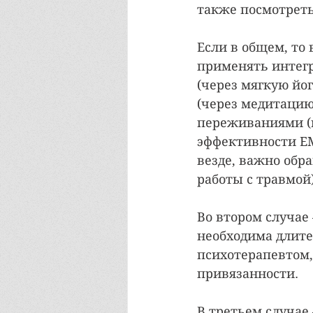
также посмотреть
Если в общем, то 
применять интегр
(через мягкую йо
(через медитацию
переживаниями (в
эффективности EM
везде, важно обр
работы с травмой)
Во втором случае
необходима длите
психотерапевтом,
привязанности.
В третьем случае