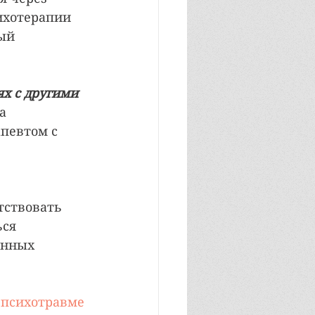
ихотерапии 
ый 
х с другими 
а 
певтом с 
тствовать 
ся 
анных 
 психотравме