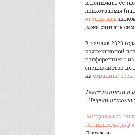
и понимать её ню
психотравмы (нап
отрицалась
 шоков
даже считать сим
В начале 2020 го
коллективной пси
конференция с и
специалистов по 
на 
странице собы
Текст написан в о
«Недели психолог
#ЯндексКью
#пси
#СтаниславГроф
Психология