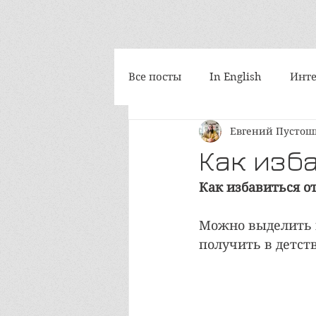
Все посты
In English
Инте
Евгений Пусто
Философия
Космоскетчи
Как изб
Как избавиться о
Интегральная медитация
Можно выделить 
получить в детств
iAwake-психоакустика
Т
Путешествия
Социум и 