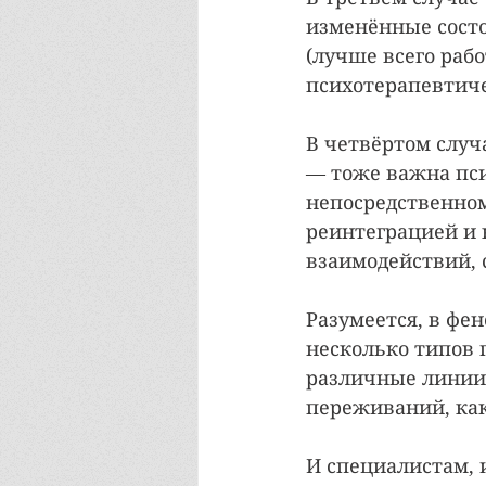
изменённые состо
(лучше всего раб
психотерапевтиче
В четвёртом случ
— тоже важна пси
непосредственном
реинтеграцией и
взаимодействий, 
Разумеется, в фе
несколько типов 
различные линии
переживаний, как
И специалистам, 