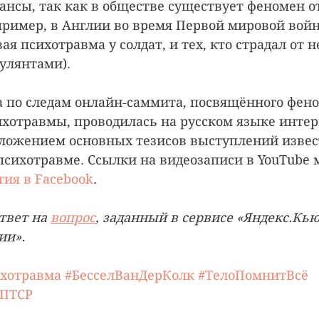
ансы, так как в обществе существует феномен о
ример, в Англии во время Первой мировой вой
ая психотравма у солдат, и тех, кто страдал от н
улянтами).
да по следам онлайн-саммита, посвящённого фен
хотравмы, проводилась на русском языке интер
зложением основных тезисов выступлений извес
психотравме. Ссылки на видеозаписи в YouTube 
тия в Facebook
.
твет на 
вопрос
, заданный в сервисе «Яндекс.Кью
ии».
хотравма
#БесселВанДерКолк
#ТелоПомнитВсё
#ПТСР