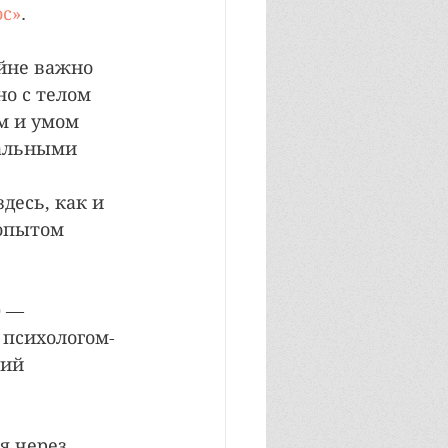
ос»
.
йне важно 
о с телом 
м и умом 
нальными 
десь, как и 
опытом 
) — 
 психологом-
ий 
я через 