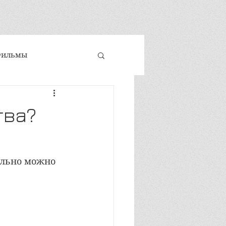
Фильмы
 и техники
тва?
ховность
ально можно 
е развитие