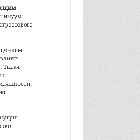
ующим 
нтинуум 
трессового 
ащением 
овании 
 Такая 
ии 
язанности, 
ия 
внутри 
боко 