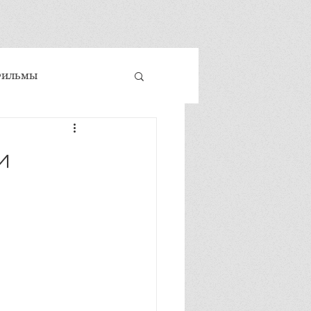
Фильмы
 и техники
и
ховность
е развитие