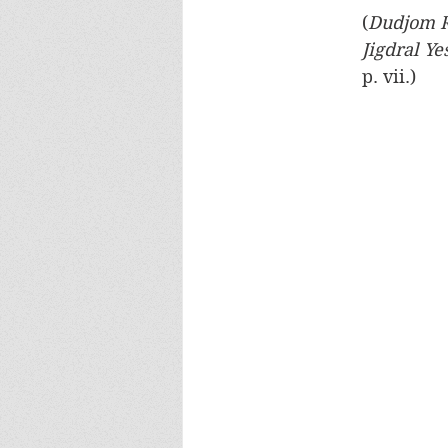
(
Dudjom 
Jigdral Ye
p. vii.)