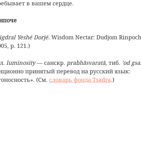
ребывает в вашем сердце.
нпоче
gdral Yeshé Dorjé.
 Wisdom Nectar: Dudjom Rinpoche
05, p. 121.)
л. 
luminosity 
— санскр. 
prabhāsvaratā
, тиб. 
'od gsa
иционно принятый перевод на русский язык: 
оносность». (См. 
словарь фонда Tsadra
.)