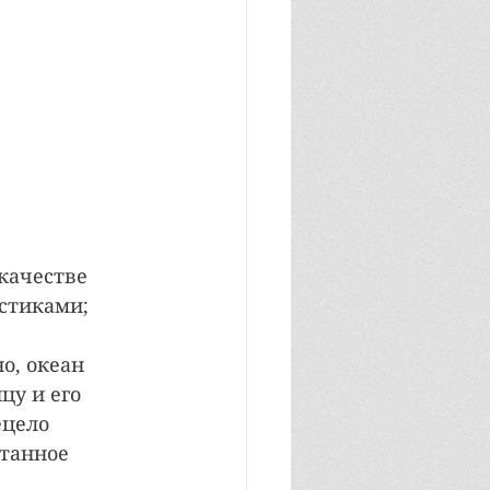
качестве 
стиками; 
о, океан 
у и его 
ецело 
танное 