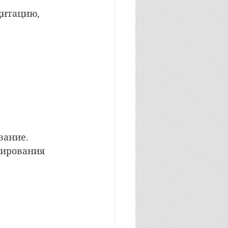
дитацию,
вание.
вирования 