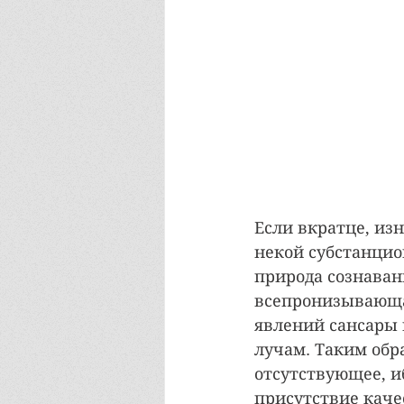
Если вкратце, из
некой субстанцио
природа сознавани
всепронизывающа.
явлений сансары 
лучам. Таким обра
отсутствующее, и
присутствие каче