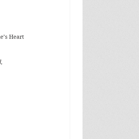
’s Heart 
l
, 