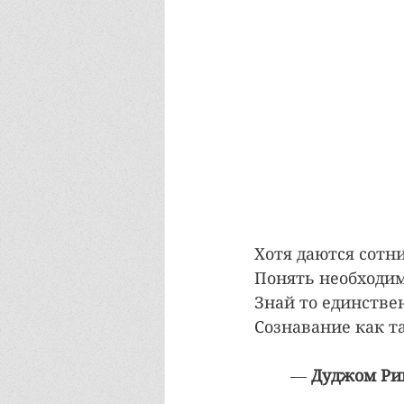
Хотя даются сотн
Понять необходим
Знай то единствен
Сознавание как т
— 
Дуджом Ри