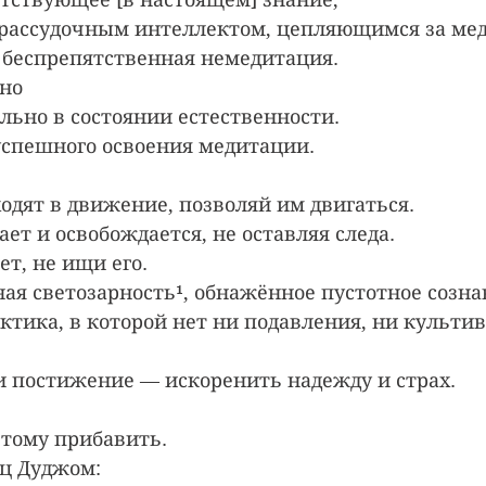
 рассудочным интеллектом, цепляющимся за ме
 беспрепятственная немедитация.
дно
льно в состоянии естественности.
успешного освоения медитации.
одят в движение, позволяй им двигаться.
ет и освобождается, не оставляя следа.
т, не ищи его.
ная светозарность¹, обнажённое пустотное созна
ктика, в которой нет ни подавления, ни культи
и постижение — искоренить надежду и страх.
этому прибавить.
ец Дуджом: