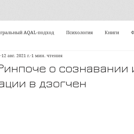
гральный AQAL-подход
Психология
Книги
е
12 авг. 2021 г.
1 мин. чтения
События
Интервью
Искусство
Практики
Ринпоче о сознавании 
ации в дзогчен
Алмазный подход
Субличности
Медитация и ду
ипы и типологии
Поэзия
Статьи
Вертикально
политика
Организационное развитие