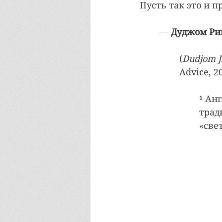
Пусть так это и п
— 
Дуджом Ри
(
Dudjom Ji
Advice, 20
¹ Анг
трад
«свет