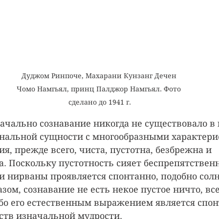
Дуджом Ринпоче, Махарани Кунзанг Дечен 
Чомо Намгьял, принц Палджор Намгьял. Фото 
сделано до 1941 г.
начально сознавание никогда не существовало в 
нальной сущности с многообразными характери
я, прежде всего, чиста, пустотна, безбрежна и 
 Поскольку пустотность сияет беспрепятственн
и нирваны проявляется спонтанно, подобно солнц
зом, сознавание не есть некое пустое ничто, вс
бо его естественным выражением является спон
ств изначальной мудрости.