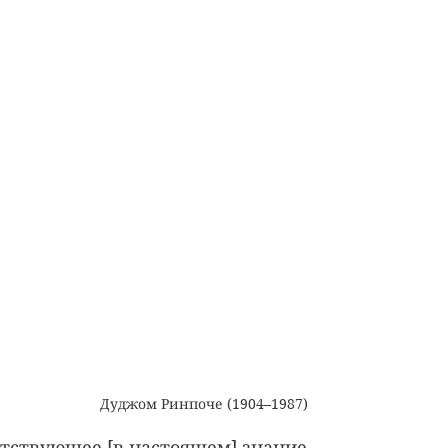
Дуджом Ринпоче (1904–1987)
утствующее [в настоящем] знание,