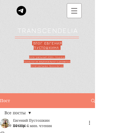
TRANSCENDELIA
БЛОГ ЕВГЕНИЯ
ПУСТОШКИНА
Интегральный AQAL-подход
Психология вертикального развития
Интегральная психология
Пост
Все посты
Евгений Пустошкин
Все посты
14 мар.
4 мин. чтения