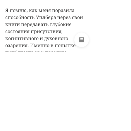
Я помню, как меня поразила 
способность Уилбера через свои 
книги передавать глубокие 
состояния присутствия, 
когнитивного и духовного 
озарения. Именно в попытке 
приблизиться к передаче 
простой ясности посреди 
комплексности и контакта с 
природой собственного 
сознавания я начинал самые 
первые переводы, именно этой 
форме духовного странствия 
через перевод я посвящаю своё 
внимание в каждом 
подготавливаемом тексте. 
Удачно это получается или нет — 
решать читателю.