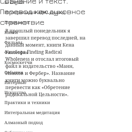
Сознание и текст.
In English
Перевод как духовное
Интегральный AQAL-подход
странствие
Психология
В прошлый понедельник я 
Книги
завершил перевод последней, на 
Фильмы
данный момент, книги Кена 
Уилбера Finding Radical 
Философия
Wholeness и отослал итоговый 
Космоскетчи
файл в издательство «Манн, 
События
Иванов и Фербер». Название 
книги можно буквально 
Интервью
перевести как «Обретение 
Искусство
радикальной Цельности».
Практики и техники
Интегральная медитация
Алмазный подход