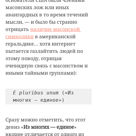
основатели США были членами 
масонских лож или иных 
авангардных в то время течений 
мысли, — и было бы странно 
отрицать 
наличие масонской 
символики
 в американской 
геральдике… хотя интернет 
пытается газлайтить людей по 
этому поводу, отрицая 
очевидную связь с масонством и 
иными тайными группами):
E pluribus unum
 («Из 
многих — единое»)
Сразу можно отметить, что этот 
девиз «
Из многих — единое
» 
вкорне отличается от одного из 