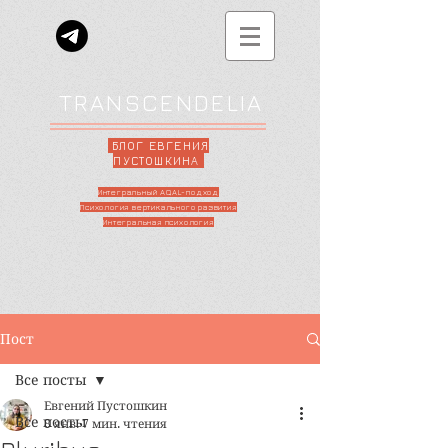
TRANSCENDELIA
БЛОГ ЕВГЕНИЯ
ПУСТОШКИНА
Интегральный AQAL-подход
Психология вертикального развития
Интегральная психология
Пост
Все посты
Евгений Пустошкин
Все посты
8 янв.
7 мин. чтения