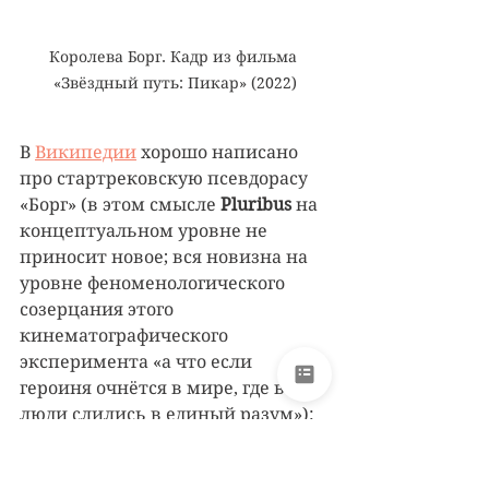
Королева Борг. Кадр из фильма 
«Звёздный путь: Пикар» (2022)
В 
Википедии
 хорошо написано 
про стартрековскую псевдорасу 
«Борг» (в этом смысле 
Pluribus 
на 
концептуальном уровне не 
приносит новое; вся новизна на 
уровне феноменологического 
созерцания этого 
кинематографического 
эксперимента «а что если 
героиня очнётся в мире, где все 
люди слились в единый разум»):
Борг — кибернетические 