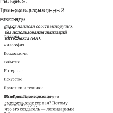
Pluribus.
In English
Трансрациональный
Интегральный AQAL-подход
взгляд
Психология
Текст написан собственноручно, 
Книги
без
использования имитаций 
Фильмы
интеллекта (ИИ)
.
Философия
Космоскетчи
События
Интервью
Искусство
Практики и техники
Интегральная медитация
Pluribus
. Почему мы стали 
смотреть этот сериал? Потому 
Алмазный подход
что его создатель — легендарный 