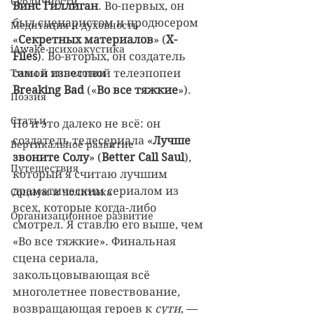
Субличности
Винс Гиллиган
. Во-первых, он 
был сценаристом и продюсером 
Медитация и духовность
«
Секретных материалов
» (
X-
iAwake-психоакустика
Files
). Во-вторых, он создатель 
Типы и типологии
самой известной телеэпопеи 
Breaking Bad 
(«
Во все тяжкие
»).
Поэзия
Статьи
Но и это далеко не всё: он 
создатель телесериала «
Лучше 
Вертикальное развитие
звоните Солу
» (
Better Call Saul
), 
Путешествия
который я считаю лучшим 
драматическим сериалом из 
Социум и политика
всех, которые когда-либо 
Организационное развитие
смотрел. Я ставлю его выше, чем 
«Во все тяжкие». Финальная 
сцена сериала, 
закольцовывающая всё 
многолетнее повествование, 
возвращающая героев к 
сути
, — 