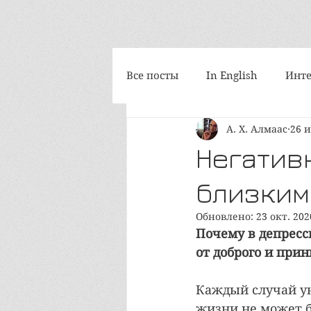
Все посты
In English
Инте
А. Х. Алмаас
26 и
Философия
Космоскетчи
Негатив
близкими
Интегральная медитация
Обновлено:
23 окт. 202
Почему в депресс
iAwake-психоакустика
Т
от доброго и при
Каждый случай ун
Путешествия
Социум и 
жизни не может бы