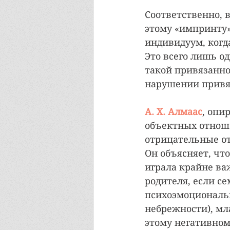
Соответственно, 
этому «импринту»
индивидуум, когд
Это всего лишь о
такой привязанно
нарушении привя
А. Х. Алмаас
, опи
объектных отноше
отрицательные о
Он объясняет, чт
играла крайне ва
родителя, если с
психоэмоциональн
небрежности), мл
этому негативном