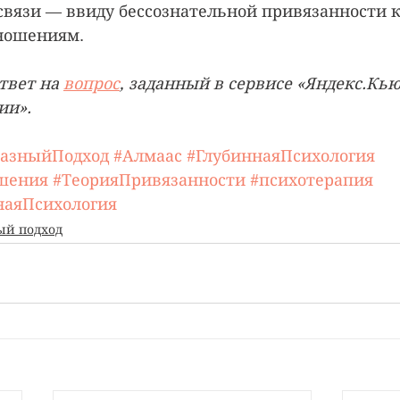
вязи — ввиду бессознательной привязанности к
ношениям.
твет на 
вопрос
, заданный в сервисе «Яндекс.Кью
ии».
азныйПодход
#Алмаас
#ГлубиннаяПсихология
шения
#ТеорияПривязанности
#психотерапия
наяПсихология
ый подход