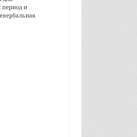
 период и 
евербальная 