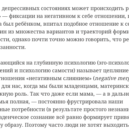
в депрессивных состояниях может происходить ре
 — фиксации на негативном к себе отношении, 
а был ребёнком, впитал подобное отношение к с
дин из множества вариантов и траекторий форм
сти, однако почти точно можно говорить, что ре
занности.
рающийся на глубинную психологию (эго-психоло
ний и психологию самости) называет цепляние 
тношения «негативным слиянием» (
negative mer
о для нас, когда мы были младенцами, материнск
жную роль. Так что даже если мама, — а в дальн
емья полная, — постоянно фрустрировала наши 
ые потребности (в результате простого незнани
аденческое сознание всё равно формирует привя
у образу. Поэтому часто люди не хотят выходить