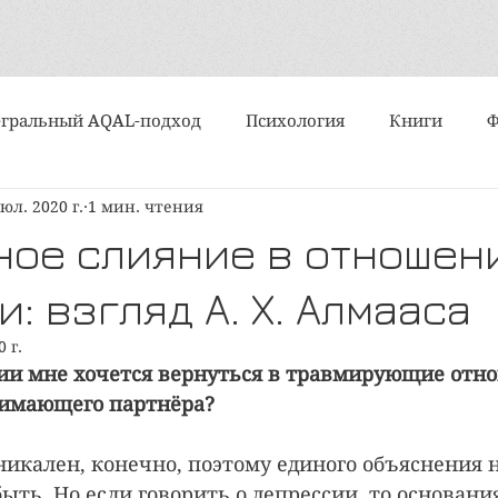
гральный AQAL-подход
Психология
Книги
юл. 2020 г.
1 мин. чтения
События
Интервью
Искусство
Практики
ное слияние в отношен
: взгляд А. Х. Алмааса
Алмазный подход
Субличности
Медитация и ду
0 г.
ии мне хочется вернуться в травмирующие отно
ипы и типологии
Поэзия
Статьи
Вертикально
нимающего партнёра?
икален, конечно, поэтому единого объяснения н
политика
Организационное развитие
ть. Но если говорить о депрессии, то основания