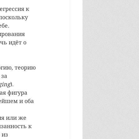
грессия к 
поскольку 
ебе.
ирования 
чь идёт о 
гию, теорию 
за 
ging
).
ая фигура 
ейшем и оба 
я или же 
занность к 
 из 