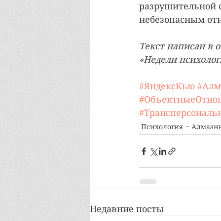
разрушительной с
небезопасным от
Текст написан в о
«Недели психолог
#ЯндексКью
#Алм
#ОбъектныеОтно
#Трансперсональ
Психология
Алмазн
Недавние посты