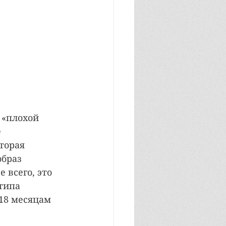
 «плохой 
 
торая 
браз 
 всего, это 
типа 
18 месяцам 