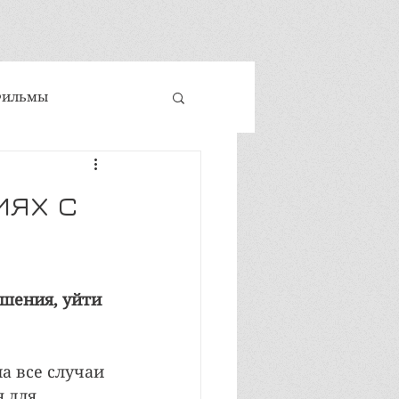
Фильмы
 и техники
иях с
ховность
шения, уйти 
е развитие
а все случаи 
 для 