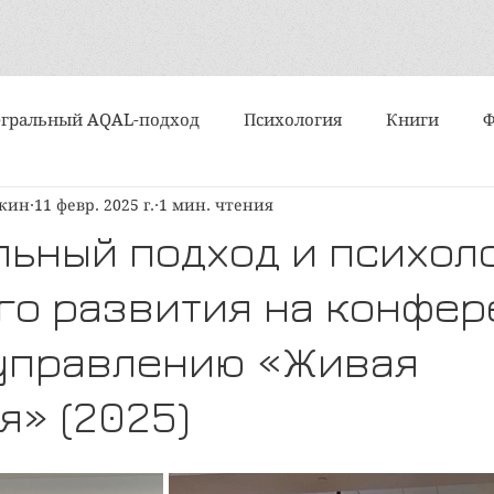
гральный AQAL-подход
Психология
Книги
шкин
11 февр. 2025 г.
1 мин. чтения
События
Интервью
Искусство
Практики
льный подход и психол
го развития на конфе
Алмазный подход
Субличности
Медитация и ду
управлению «Живая
ипы и типологии
Поэзия
Статьи
Вертикально
я» (2025)
политика
Организационное развитие