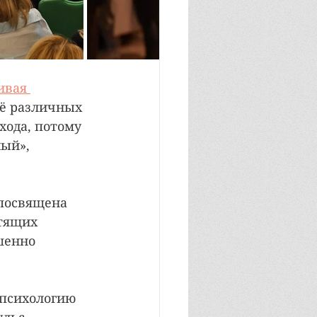
вая 
её различных 
хода, потому 
ый», 
посвящена 
тящих 
шенно 
психологию 