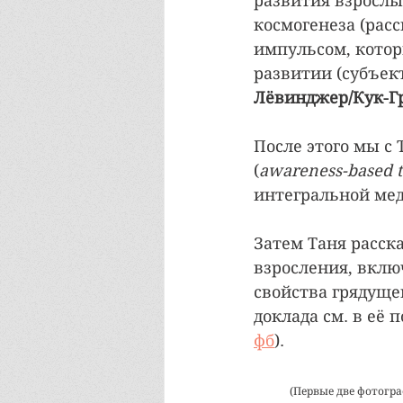
развития взрослы
космогенеза (рас
импульсом, котор
развитии (субъект
Лёвинджер/Кук-Г
После этого мы с
(
awareness-based 
интегральной ме
Затем Таня расск
взросления, вклю
свойства грядущег
доклада см. в её п
фб
).
(Первые две фотогр