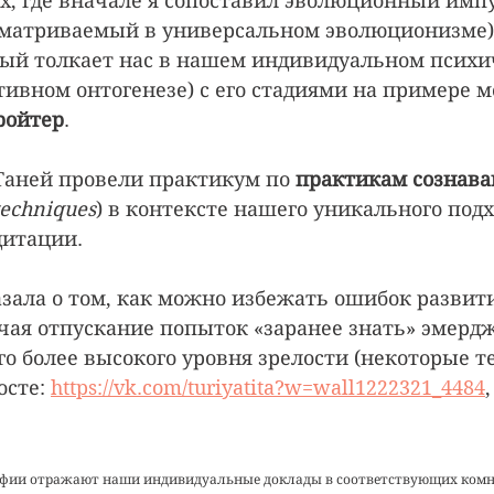
х, где вначале я сопоставил эволюционный импу
сматриваемый в универсальном эволюционизме)
ый толкает нас в нашем индивидуальном психи
ивном онтогенезе) с его стадиями на примере мо
ройтер
.
 Таней провели практикум по 
практикам сознава
techniques
) в контексте нашего уникального подх
дитации.
азала о том, как можно избежать ошибок развити
чая отпускание попыток «заранее знать» эмерд
о более высокого уровня зрелости (некоторые т
осте: 
https://vk.com/turiyatita?w=wall1222321_4484
,
афии отражают наши индивидуальные доклады в соответствующих комна