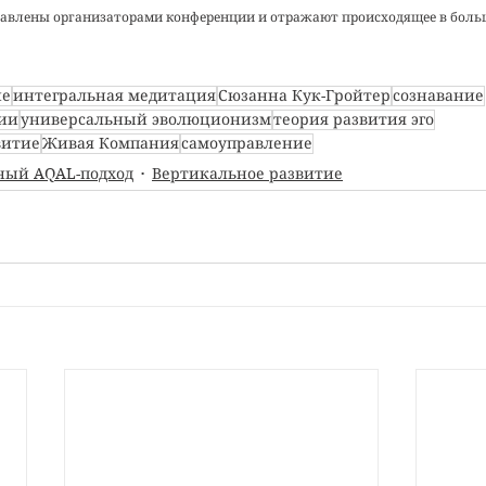
авлены организаторами конференции и отражают происходящее в больш
ие
интегральная медитация
Сюзанна Кук-Гройтер
сознавание
ии
универсальный эволюционизм
теория развития эго
витие
Живая Компания
самоуправление
ный AQAL-подход
Вертикальное развитие