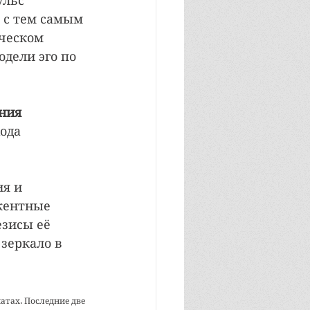
льс 
 с тем самым 
ческом 
дели эго по 
ния
ода 
я и 
жентные 
езисы её 
 зеркало в 
тах. Последние две 