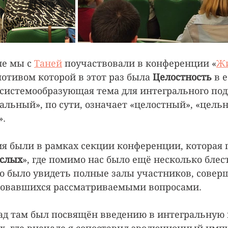
е мы с 
Таней
 поучаствовали в конференции «
Жи
мотивом которой в этот раз была 
Целостность 
в 
 системообразующая тема для интегрального под
альный», по сути, означает «целостный», «цельн
. 
 были в рамках секции конференции, которая 
ослых
», где помимо нас было ещё несколько блес
о было увидеть полные залы участников, совер
совавшихся рассматриваемыми вопросами.
д там был посвящён введению в интегральную 