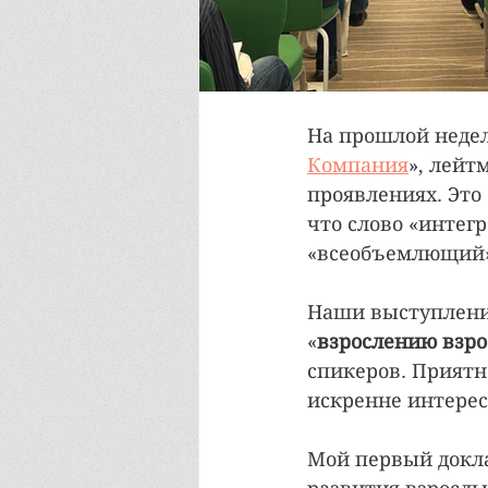
На прошлой недел
Компания
», лейт
проявлениях. Это
что слово «интегр
«всеобъемлющий»
Наши выступления
«
взрослению взр
спикеров. Приятн
искренне интере
Мой первый докла