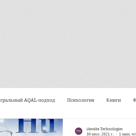
гральный AQAL-подход
Психология
Книги
Интервью
Искусство
Практики и техники
iAwake Technologies
30 июл. 2021 г.
1 мин. ч