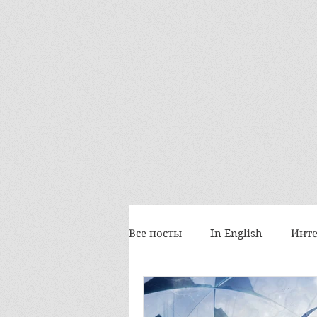
Все посты
In English
Инте
Космоскетчи
События