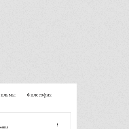
Фильмы
Философия
Интегральная медитация
тения