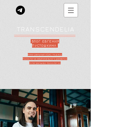
TRANSCENDELIA
БЛОГ ЕВГЕНИЯ
ПУСТОШКИНА
Интегральный AQAL-подход
Психология вертикального развития
Интегральная психология