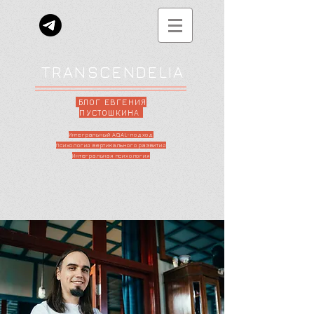
TRANSCENDELIA
БЛОГ ЕВГЕНИЯ
ПУСТОШКИНА
Интегральный AQAL-подход
Психология вертикального развития
Интегральная психология