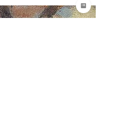
что метакризис как гиперобъект
словно бы начал проступать своими
очертаниями из мглы бытия