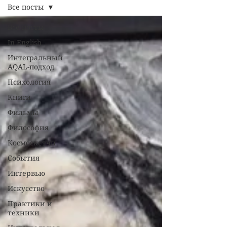
Все посты
Все посты
In English
Интегральный
AQAL-подход
Психология
Книги
Фильмы
Философия
Космоскетчи
События
Интервью
Искусство
Практики и
техники