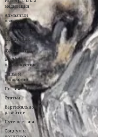
Интегральная
медитация
Алмазный
подход
Субличности
Медитация
и
духовность
iAwake-
психоакустика
Типы и
типологии
Поэзия
Статьи
Вертикальное
развитие
Путешествия
Социум и
политика