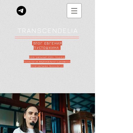
TRANSCENDELIA
БЛОГ ЕВГЕНИЯ
ПУСТОШКИНА
Интегральный AQAL-подход
Психология вертикального развития
Интегральная психология