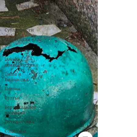
Интегральная
медитация
Алмазный
подход
Субличности
Медитация
и
духовность
iAwake-
психоакустика
Типы и
типологии
Поэзия
Статьи
Вертикальное
развитие
Путешествия
Социум и
политика