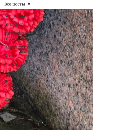
Все посты
Все посты
In English
Интегральный
AQAL-подход
Психология
Книги
Фильмы
Философия
Космоскетчи
События
Интервью
Искусство
Практики и
техники