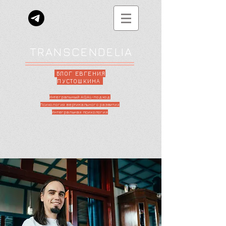
TRANSCENDELIA
БЛОГ ЕВГЕНИЯ
ПУСТОШКИНА
Интегральный AQAL-подход
Психология вертикального развития
Интегральная психология