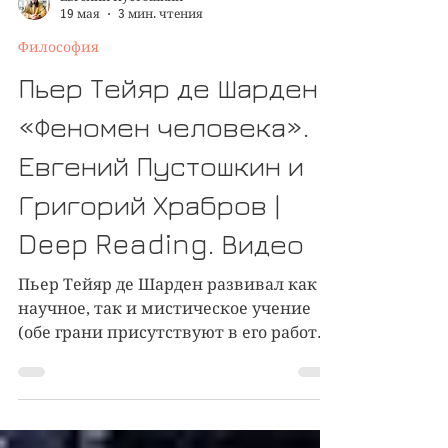
Евгений Пустошкин
19 мая
3 мин. чтения
Философия
Пьер Тейяр де Шарден
«Феномен человека».
Евгений Пустошкин и
Григорий Храбров |
Deep Reading. Видео
Пьер Тейяр де Шарден развивал как
научное, так и мистическое учение
(обе грани присутствуют в его работах
и дополняют друг друга), которое ныне
принято называть универсальным
(глобальным) эволюционизмом.