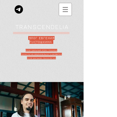
TRANSCENDELIA
БЛОГ ЕВГЕНИЯ
ПУСТОШКИНА
Интегральный AQAL-подход
Психология вертикального развития
Интегральная психология