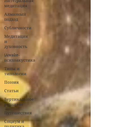
Интегральная
медитация
Алмазный
подход
Субличности
Медитация
и
духовность
iAwake-
психоакустика
Типы и
типологии
Поэзия
Статьи
Вертикальное
развитие
Путешествия
Социум и
политика