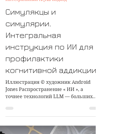
Евгений Пустошкин
1 апр. 2025 г.
5 мин. чтения
Интегральный AQAL-подход
Симулякцы и
симулярии.
Интегральная
инструкция по ИИ для
профилактики
когнитивной аддикции
Иллюстрация © художник Android
Jones Распространение « ИИ », а
точнее технологий LLM — больших
языковых моделей , которые
являются...