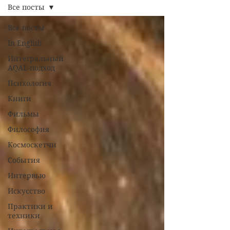
Все посты
Все посты
In English
Интегральный
AQAL-подход
Психология
Книги
Фильмы
Философия
Космоскетчи
События
Интервью
Искусство
Практики и
техники